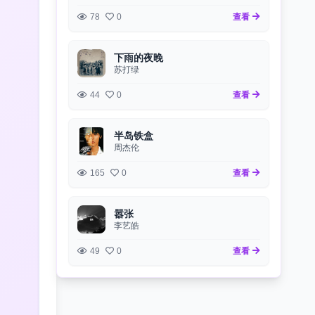
78
0
查看
下雨的夜晚
苏打绿
44
0
查看
半岛铁盒
周杰伦
165
0
查看
嚣张
李艺皓
49
0
查看