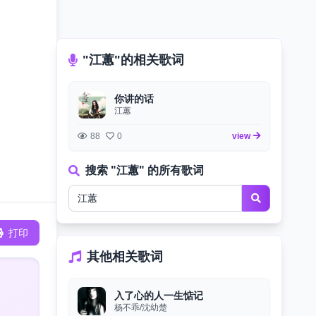
"江蕙"的相关歌词
你讲的话
江蕙
88
0
view
搜索 "江蕙" 的所有歌词
打印
其他相关歌词
入了心的人一生惦记
杨不乖/沈幼楚