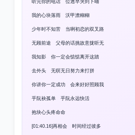
听完你的电话 位透早哭到下晡
我的心块落雨 沃甲澹糊糊
少年时不知苦 当咧初恋的双叉路
无顾前途 父母的话挑故意拢听无
我知影 你一定会惦惦离开这踏
去外头 无暝无日努力来打拼
你讲你一定成功 会来好好照顾我
乎阮袂孤单 乎阮永远快活
抱块心头疼命命
[01:40.16]再相会 时间经过彼多