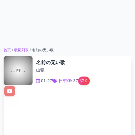
首页
/
歌词列表
/
名前の无い歌
名前の无い歌
山猿
01-27
日韩
37
0