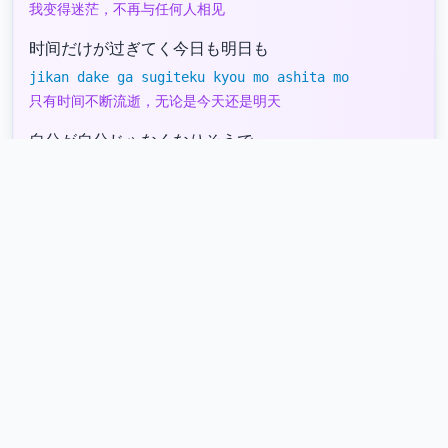
我变得迷茫，不再与任何人相见
时间だけが过ぎてく今日も明日も
jikan dake ga sugiteku kyou mo ashita mo
只有时间不断流逝，无论是今天还是明天
自分が自分じゃなくなりそうで
jibun ga jibun ja nakunari sou de
我感觉自己快要迷失自我了
无理やりな気持ちでごまかしてる
muri yari na kimochi de gomakashite ru
我只能强忍着这种心情，勉强自己撑下去
今はただ我慢君と会うの
ima wa tada gaman kimi to au no
现在我只能忍耐，等待与你相见的那一刻
次会った时は抱きしめさせて
tsugi au toki wa dakishime sasete