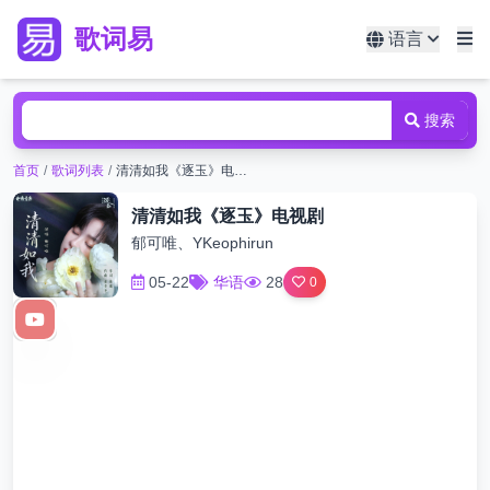
歌词易
语言
搜索
首页
/
歌词列表
/
清清如我《逐玉》电视剧
清清如我《逐玉》电视剧
郁可唯、YKeophirun
05-22
华语
28
0