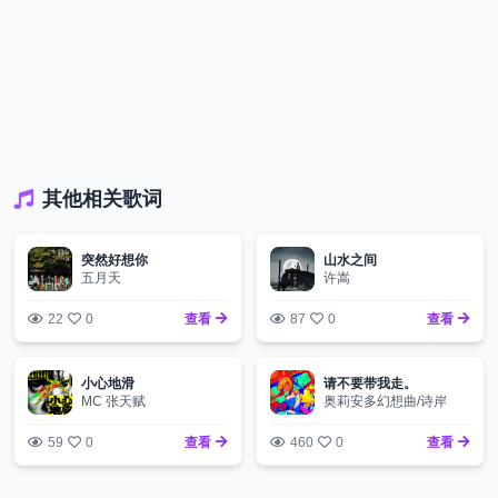
其他相关歌词
突然好想你
山水之间
五月天
许嵩
22
0
查看
87
0
查看
小心地滑
请不要带我走。
MC 张天赋
奥莉安多幻想曲/诗岸
59
0
查看
460
0
查看