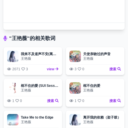
"王艳薇"的相关歌词
我来不及道声不安(离开我的依赖)
天使亲吻过的声音
王艳薇
王艳薇
2071
3
view
3
0
搜索
框不住的愛 (SUI Sessions)
框不住的爱
王艳薇
王艳薇
1
0
搜索
1
0
搜索
Take Me to the Edge
离开我的依赖（架子鼓）
王艳薇
王艳薇