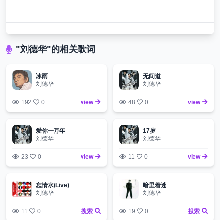
"刘德华"的相关歌词
冰雨
无间道
刘德华
刘德华
192
0
view
48
0
view
爱你一万年
17岁
刘德华
刘德华
23
0
view
11
0
view
忘情水(Live)
暗里着迷
刘德华
刘德华
11
0
搜索
19
0
搜索