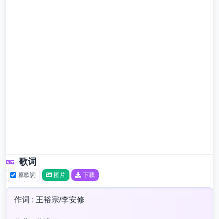
歌词
原歌詞
图片
下载
作词 : 王裕宗/李安修