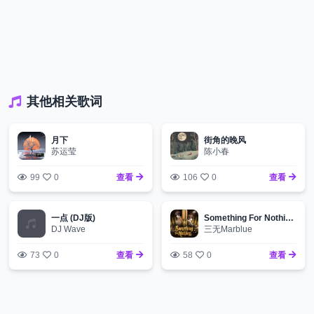
其他相关歌词
月下
街角的晚风
苏运莹
陈小春
99
0
查看
106
0
查看
一点 (DJ版)
Something For Nothing (宿命之约)
DJ Wave
三无Marblue
73
0
查看
58
0
查看