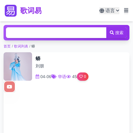
歌词易
语言
搜索
首页
/
歌词列表
/
蟒
蟒
刘朋
04-06
华语
45
0