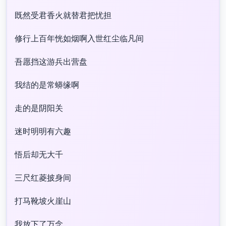
既然受君香火就替君把忧担
修行上百年恍如烟啊入世红尘临凡间
吾愿挡这游兵出营盘
我结的是常蟒缘啊
走的是阴阳关
迷时明明有六趣
悟后却无大千
三尺红菱披身间
打马靴坡火崖山
我放下了万念