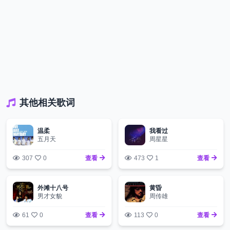
其他相关歌词
温柔
我看过
五月天
周星星
307
0
查看
473
1
查看
外滩十八号
黄昏
男才女貌
周传雄
61
0
查看
113
0
查看