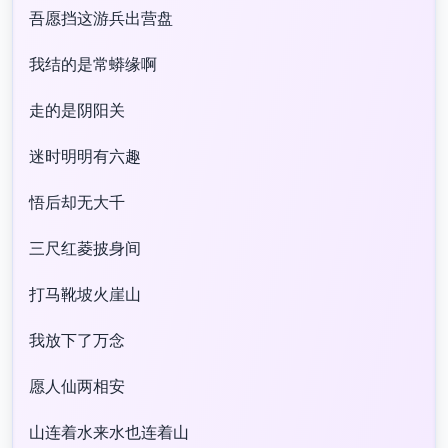
吾愿挡这游兵出营盘
我结的是常蟒缘啊
走的是阴阳关
迷时明明有六趣
悟后却无大千
三尺红菱披身间
打马靴坡火崖山
我放下了万念
愿人仙两相安
山连着水来水也连着山