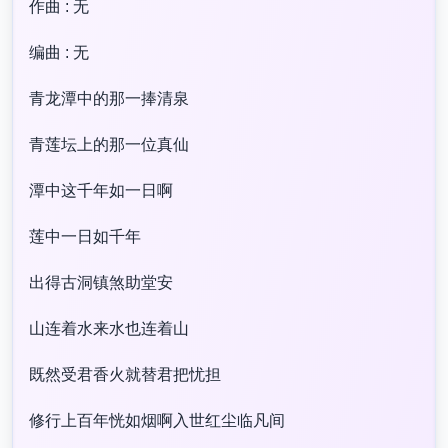
作曲 : 无
编曲 : 无
青龙潭中的那一捧清泉
青莲坛上的那一位真仙
潭中这千年如一日啊
莲中一日如千年
出得古洞镇煞助堂安
山连着水来水也连着山
既然受君香火就替君把忧担
修行上百年恍如烟啊入世红尘临凡间