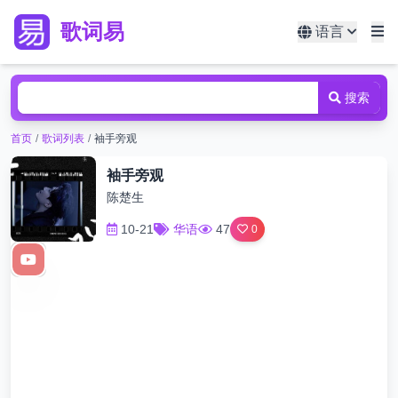
歌词易
语言
搜索
首页
/
歌词列表
/
袖手旁观
袖手旁观
陈楚生
10-21
华语
47
0