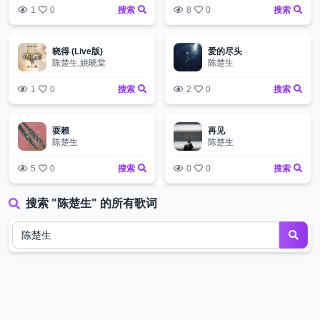
1
0
搜索
8
0
搜索
晓得 (Live版)
爱的尽头
陈楚生,姚晓棠
陈楚生
1
0
搜索
2
0
搜索
耍赖
再见
陈楚生
陈楚生
5
0
搜索
0
0
搜索
搜索 "陈楚生" 的所有歌词