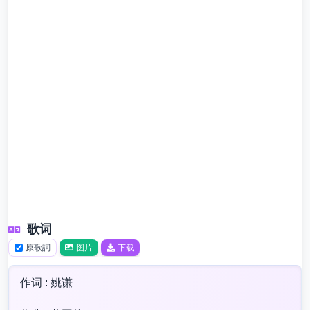
歌词
原歌詞
图片
下载
作词 : 姚谦