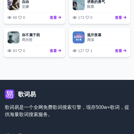
自由
求救的勇气
坣娜
陈蕾
68
0
查看
173
0
查看
你不属于我
逃开夜幕
周兴哲
周深
93
0
查看
127
1
查看
歌词易
歌词易是一个全网免费歌词搜索引擎，现存500w+歌词，提
供海量歌词搜索服务。