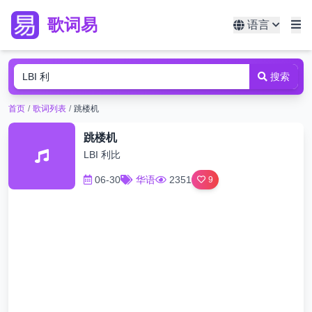
歌词易
语言
搜索
首页
/
歌词列表
/
跳楼机
跳楼机
LBI 利比
06-30
华语
2351
9