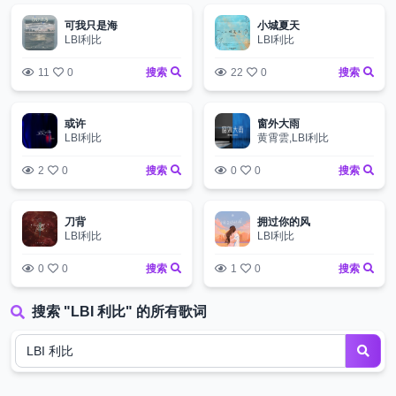
可我只是海
小城夏天
LBI利比
LBI利比
11
0
搜索
22
0
搜索
或许
窗外大雨
LBI利比
黄霄雲,LBI利比
2
0
搜索
0
0
搜索
刀背
拥过你的风
LBI利比
LBI利比
0
0
搜索
1
0
搜索
搜索 "LBI 利比" 的所有歌词