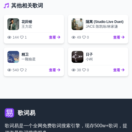
其他相关歌词
花田错
隔离 (Studio Live Duet)
王力宏
JACE 陈凯咏/林家谦
144
1
查看
49
0
查看
精卫
日子
一颗狼星
小柯
540
2
查看
38
0
查看
歌词易
歌词易是一个全网免费歌词搜索引擎，现存500w+歌词，提