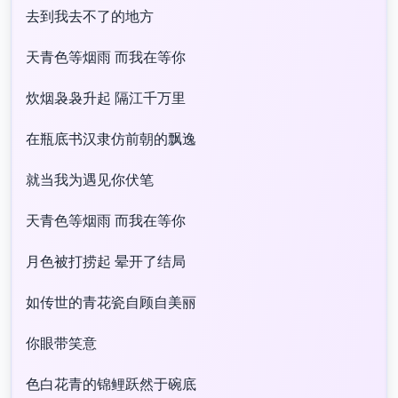
去到我去不了的地方
天青色等烟雨 而我在等你
炊烟袅袅升起 隔江千万里
在瓶底书汉隶仿前朝的飘逸
就当我为遇见你伏笔
天青色等烟雨 而我在等你
月色被打捞起 晕开了结局
如传世的青花瓷自顾自美丽
你眼带笑意
色白花青的锦鲤跃然于碗底