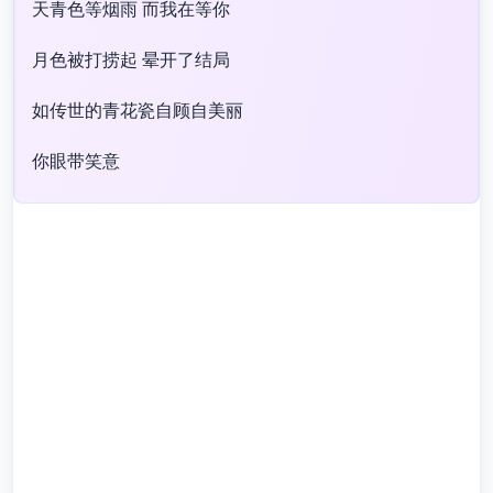
天青色等烟雨 而我在等你
月色被打捞起 晕开了结局
如传世的青花瓷自顾自美丽
你眼带笑意