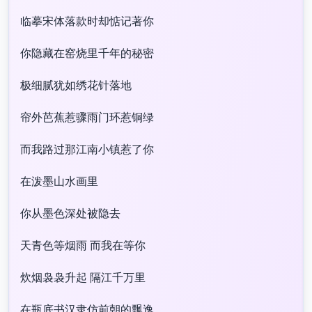
临摹宋体落款时却惦记著你
你隐藏在窑烧里千年的秘密
极细腻犹如绣花针落地
帘外芭蕉惹骤雨门环惹铜绿
而我路过那江南小镇惹了你
在泼墨山水画里
你从墨色深处被隐去
天青色等烟雨 而我在等你
炊烟袅袅升起 隔江千万里
在瓶底书汉隶仿前朝的飘逸