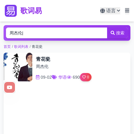
歌词易
语言
搜索
首页
/
歌词列表
/
青花瓷
青花瓷
周杰伦
09-02
华语
690
0