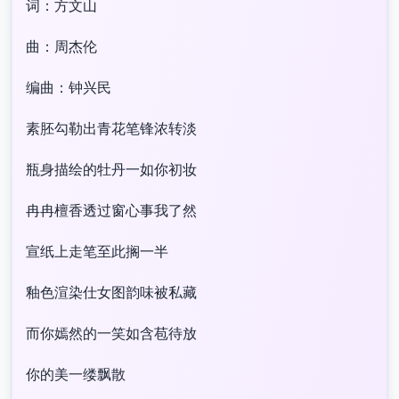
词：方文山
曲：周杰伦
编曲：钟兴民
素胚勾勒出青花笔锋浓转淡
瓶身描绘的牡丹一如你初妆
冉冉檀香透过窗心事我了然
宣纸上走笔至此搁一半
釉色渲染仕女图韵味被私藏
而你嫣然的一笑如含苞待放
你的美一缕飘散