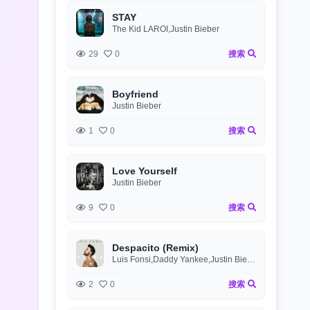
STAY
The Kid LAROI,Justin Bieber
29
0
搜索
Boyfriend
Justin Bieber
1
0
搜索
Love Yourself
Justin Bieber
9
0
搜索
Despacito (Remix)
Luis Fonsi,Daddy Yankee,Justin Bieber
2
0
搜索