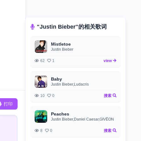
"Justin Bieber"的相关歌词
Mistletoe
Justin Bieber
62
1
view
Baby
Justin Bieber,Ludacris
10
0
搜索
打印
Peaches
Justin Bieber,Daniel Caesar,GIVĒON
8
0
搜索