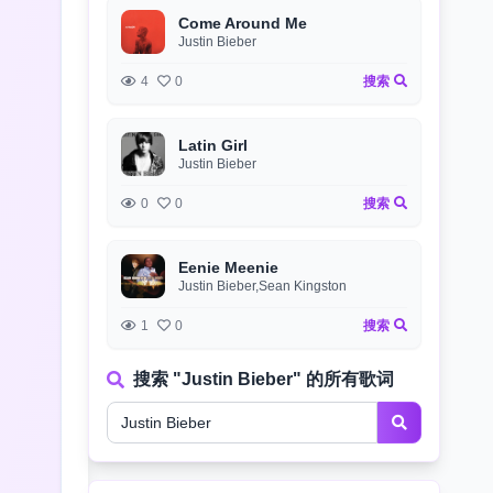
Come Around Me
Justin Bieber
4
0
搜索
Latin Girl
Justin Bieber
0
0
搜索
Eenie Meenie
Justin Bieber,Sean Kingston
1
0
搜索
搜索 "Justin Bieber" 的所有歌词