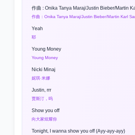
作曲 : Onika Tanya Maraj/Justin Bieber/Martin K
作曲：Onika Tanya Maraj/Justin Bieber/Martin Karl Sa
Yeah
耶
Young Money
Young Money
Nicki Minaj
妮琪·米娜
Justin, rrr
贾斯汀，呜
Show you off
向大家炫耀你
Tonight, I wanna show you off (Ayy-ayy-ayy)