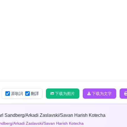
原歌詞
翻譯
下载为图片
下载为文字
arl Sandberg/Arkadi Zaslavski/Savan Harish Kotecha
ndberg/Arkadi Zaslavski/Savan Harish Kotecha