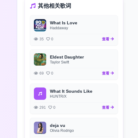
其他相关歌词
What Is Love
Haddaway
35
0
查看
Eldest Daughter
Taylor Swift
69
0
查看
What It Sounds Like
HUNTR/X
291
0
查看
deja vu
Olivia Rodrigo