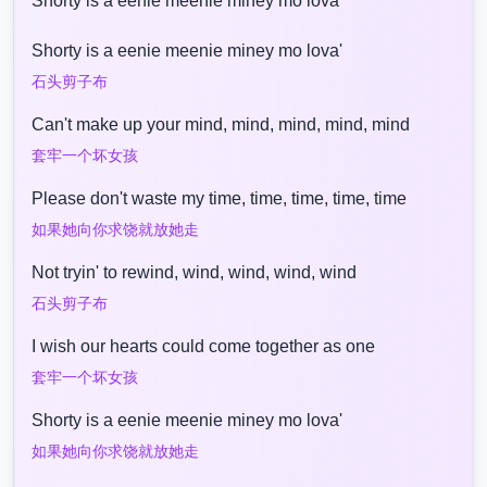
Shorty is a eenie meenie miney mo lova'
Shorty is a eenie meenie miney mo lova'
石头剪子布
Can't make up your mind, mind, mind, mind, mind
套牢一个坏女孩
Please don't waste my time, time, time, time, time
如果她向你求饶就放她走
Not tryin' to rewind, wind, wind, wind, wind
石头剪子布
I wish our hearts could come together as one
套牢一个坏女孩
Shorty is a eenie meenie miney mo lova'
如果她向你求饶就放她走