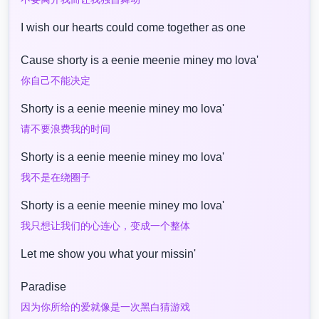
I wish our hearts could come together as one
Cause shorty is a eenie meenie miney mo lova'
你自己不能决定
Shorty is a eenie meenie miney mo lova'
请不要浪费我的时间
Shorty is a eenie meenie miney mo lova'
我不是在绕圈子
Shorty is a eenie meenie miney mo lova'
我只想让我们的心连心，变成一个整体
Let me show you what your missin'
Paradise
因为你所给的爱就像是一次黑白猜游戏