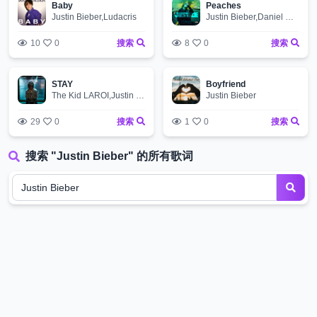
Baby
Peaches
Justin Bieber,Ludacris
Justin Bieber,Daniel Caesar,GIVĒON
10
0
搜索
8
0
搜索
STAY
Boyfriend
The Kid LAROI,Justin Bieber
Justin Bieber
29
0
搜索
1
0
搜索
搜索 "Justin Bieber" 的所有歌词