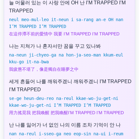
늘 머물러 있는 이 사랑 안에 OH 난 I’M TRAPPED I’M
TRAPPED
neul meo-mul-leo it-neun i sa-rang an-e OH nan
I’M TRAPPED I’M TRAPPED
在這停滯不前的愛情中 我要 I’M TRAPPED I’M TRAPPED
나는 지쳐가 나 혼자서만 꿈을 꾸고 있나봐
na-neun ji-chyeo-ga na hon-ja-seo-man kkum-eul
kku-go it-na-bwa
我疲憊不堪了，像是獨自在睡夢之中
세게 흔들어 나를 깨워주겠니 깨워주겠니 I’M TRAPPED
I’M TRAPPED
se-ge heun-deu-reo na-reul kkae-wo-ju-get-ni
kkae-wo-ju-get-ni I’M TRAPPED I’M TRAPPED
用力搖晃我 把我喚醒 把我喚醒I’M TRAPPED I’M TRAPPED
난 나를 잃어가 너 없인 나의 이름 조차 기억이 안 나
nan na-reul i-sseo-ga neo eop-sin na-ui i-reum