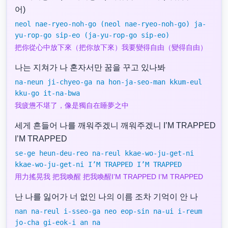
어)
neol nae-ryeo-noh-go (neol nae-ryeo-noh-go) ja-
yu-rop-go sip-eo (ja-yu-rop-go sip-eo)
把你從心中放下來（把你放下來）我要變得自由（變得自由）
나는 지쳐가 나 혼자서만 꿈을 꾸고 있나봐
na-neun ji-chyeo-ga na hon-ja-seo-man kkum-eul
kku-go it-na-bwa
我疲憊不堪了，像是獨自在睡夢之中
세게 흔들어 나를 깨워주겠니 깨워주겠니 I’M TRAPPED
I’M TRAPPED
se-ge heun-deu-reo na-reul kkae-wo-ju-get-ni
kkae-wo-ju-get-ni I’M TRAPPED I’M TRAPPED
用力搖晃我 把我喚醒 把我喚醒I’M TRAPPED I’M TRAPPED
난 나를 잃어가 너 없인 나의 이름 조차 기억이 안 나
nan na-reul i-sseo-ga neo eop-sin na-ui i-reum
jo-cha gi-eok-i an na