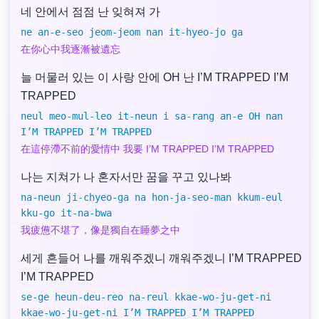
네 안에서 점점 난 잊혀져 가
ne an-e-seo jeom-jeom nan it-hyeo-jo ga
在你心中我逐漸被遺忘
늘 머물러 있는 이 사랑 안에 OH 난 I’M TRAPPED I’M
TRAPPED
neul meo-mul-leo it-neun i sa-rang an-e OH nan
I’M TRAPPED I’M TRAPPED
在這停滯不前的愛情中 我要 I’M TRAPPED I’M TRAPPED
나는 지쳐가 나 혼자서만 꿈을 꾸고 있나봐
na-neun ji-chyeo-ga na hon-ja-seo-man kkum-eul
kku-go it-na-bwa
我疲憊不堪了，像是獨自在睡夢之中
세게 흔들어 나를 깨워주겠니 깨워주겠니 I’M TRAPPED
I’M TRAPPED
se-ge heun-deu-reo na-reul kkae-wo-ju-get-ni
kkae-wo-ju-get-ni I’M TRAPPED I’M TRAPPED