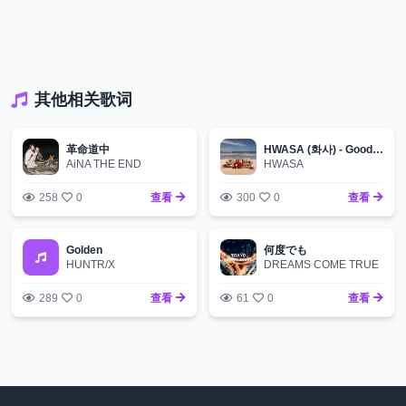
其他相关歌词
革命道中
HWASA (화사) - Good Goodbye
AiNA THE END
HWASA
258
0
查看
300
0
查看
Golden
何度でも
HUNTR/X
DREAMS COME TRUE
289
0
查看
61
0
查看