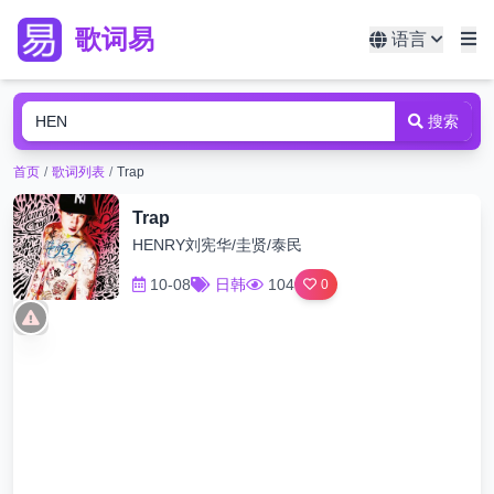
歌词易
语言
搜索
首页
/
歌词列表
/
Trap
Trap
HENRY刘宪华/圭贤/泰民
10-08
日韩
104
0