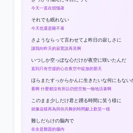
今天一直在煩惱著
それでも眠れない
今天也還是睡不著
さようならって言わせてよ昨日の寂しさに
讓我向昨天的寂寞說再見啊
いつしか空っぽな心だけが夜空に咲いたんだ
直到只有空虛的心在夜空中綻放的那天
ほらまたすっからかんに生きたいな何にもない
看啊 什麼都沒有所以仍想空無一物地活著啊
このまま少しだけ君と踴る時間に笑う様に
就像這樣再為與你共舞的時間獻上歡笑一樣
難しだらけの脳內で
在全是難題的腦內