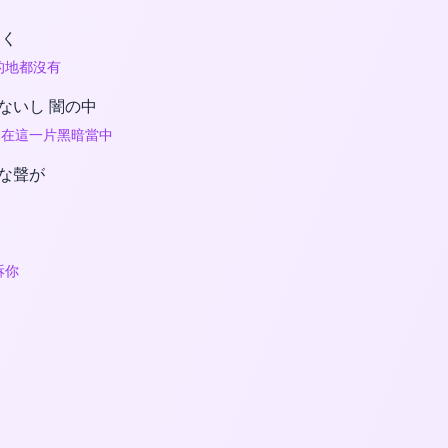
なく
的地都沒有
ないし 闇の中
 在這一片黑暗當中
な聲が
訴你