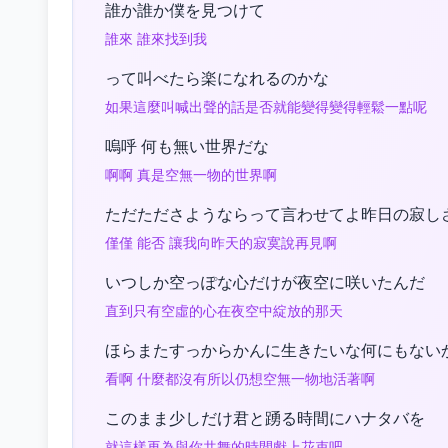
誰か誰か僕を見つけて
誰來 誰來找到我
って叫べたら楽になれるのかな
如果這麼叫喊出聲的話是否就能變得變得輕鬆一點呢
嗚呼 何も無い世界だな
啊啊 真是空無一物的世界啊
ただたださようならって言わせてよ昨日の寂し
僅僅 能否 讓我向昨天的寂寞說再見啊
いつしか空っぽな心だけが夜空に咲いたんだ
直到只有空虛的心在夜空中綻放的那天
ほらまたすっからかんに生きたいな何にもない
看啊 什麼都沒有所以仍想空無一物地活著啊
このまま少しだけ君と踴る時間にハナタバを
就這樣再為與你共舞的時間獻上花束吧