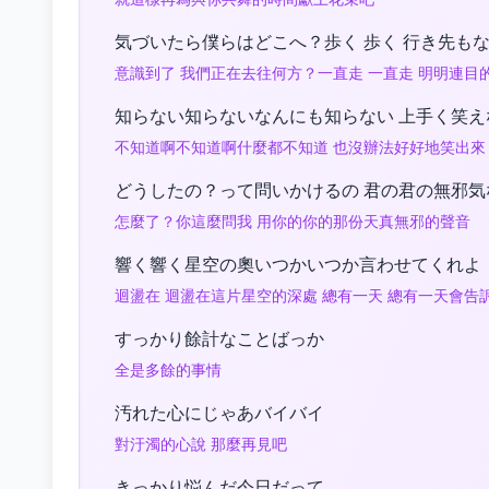
気づいたら僕らはどこへ？歩く 歩く 行き先も
意識到了 我們正在去往何方？一直走 一直走 明明連目
知らない知らないなんにも知らない 上手く笑え
不知道啊不知道啊什麼都不知道 也沒辦法好好地笑出來
どうしたの？って問いかけるの 君の君の無邪気
怎麼了？你這麼問我 用你的你的那份天真無邪的聲音
響く響く星空の奧いつかいつか言わせてくれよ
迴盪在 迴盪在這片星空的深處 總有一天 總有一天會告
すっかり餘計なことばっか
全是多餘的事情
汚れた心にじゃあバイバイ
對汙濁的心說 那麼再見吧
きっかり悩んだ今日だって