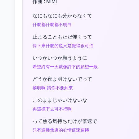
作曲 : MIMI
なにもなにも分からなくて
什麼都什麼都不明白
止まることもただ怖くって
停下來什麼的也只是覺得很可怕
いつかいつか願うように
希望終有一天就像許下的願望一般
どうか夜よ明けないでって
黎明啊 請你不要到來
このままじゃいけないな
再這樣下去可不行啊
って焦る気持ちだけが倍速で
只有這種焦慮的心情倍速運轉