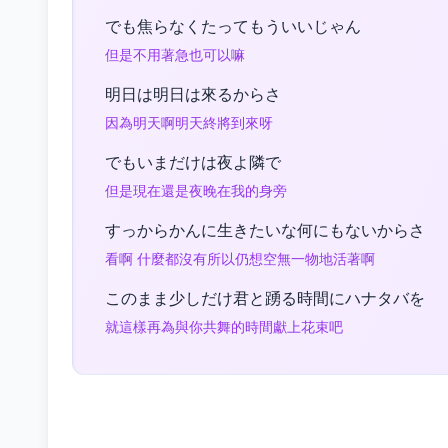
でも焦らなくたってもういいじゃん
但是不用著急也可以嘛
明日は明日は來るからさ
因為明天啊明天終將到來呀
でもいまだけは夜よ隣で
但是現在還是夜晚在我的身旁
すっからかんに生きたいな何にもないからさ
看啊 什麼都沒有所以仍想空無一物地活著啊
このまま少しだけ君と踴る時間にハナタバを
就這樣再為與你共舞的時間獻上花束吧