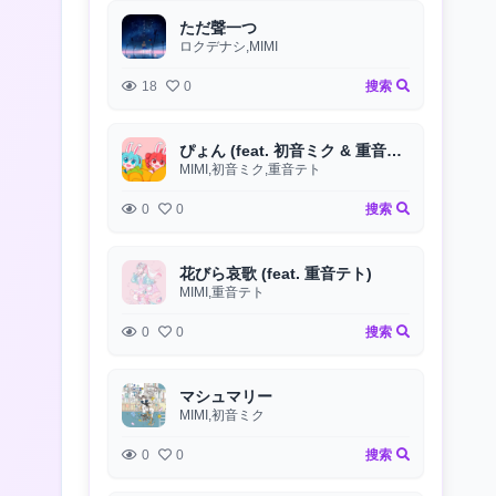
ただ聲一つ
ロクデナシ,MIMI
18
0
搜索
ぴょん (feat. 初音ミク & 重音テト)
MIMI,初音ミク,重音テト
0
0
搜索
花びら哀歌 (feat. 重音テト)
MIMI,重音テト
0
0
搜索
マシュマリー
MIMI,初音ミク
0
0
搜索