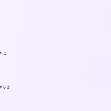
さに
からさ