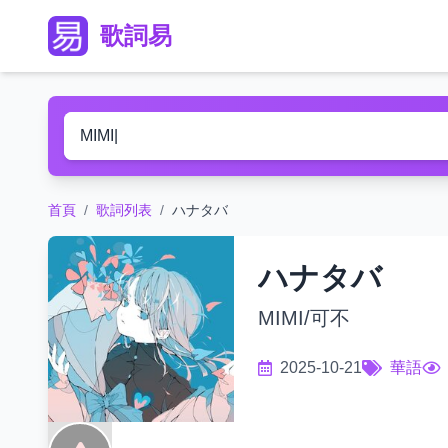
歌詞易
首頁
/
歌詞列表
/
ハナタバ
ハナタバ
MIMI/可不
2025-10-21
華語