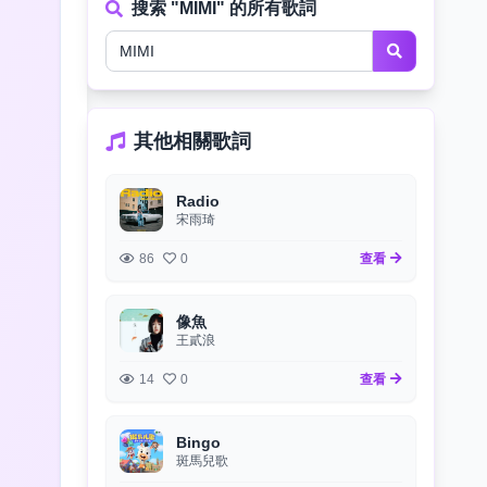
搜索 "MIMI" 的所有歌詞
其他相關歌詞
Radio
宋雨琦
86
0
查看
像魚
王貳浪
14
0
查看
Bingo
斑馬兒歌