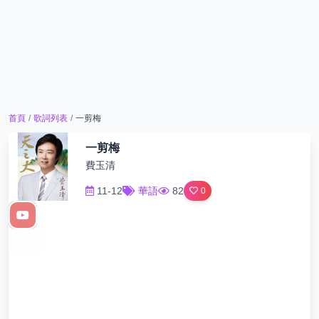
首頁
/
歌詞列表
/
一剪梅
一剪梅
費玉清
11-12
華語
82
0