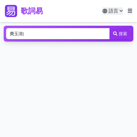
歌詞易
語言
搜索