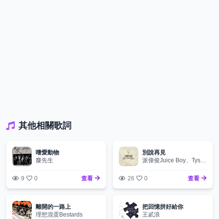
其他相關歌詞
嗜愛動物
別說再見
麋先生
派偉俊Juice Boy、Tyson Yoshi
9
0
查看
26
0
查看
離開的一路上
把回憶拼好給你
理想混蛋Bestards
王貳浪