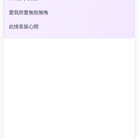
愛我所愛無怨無悔
此情長留心間