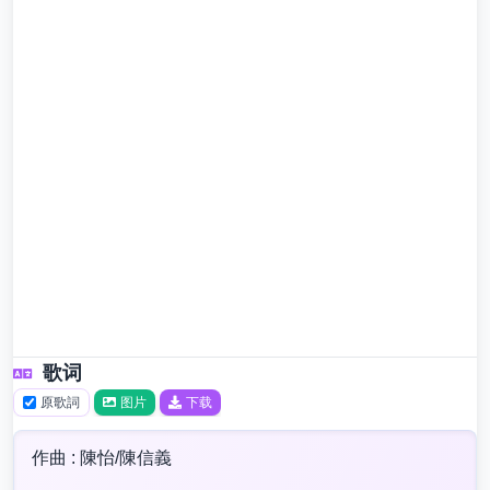
歌词
原歌詞
图片
下载
作曲 : 陳怡/陳信義