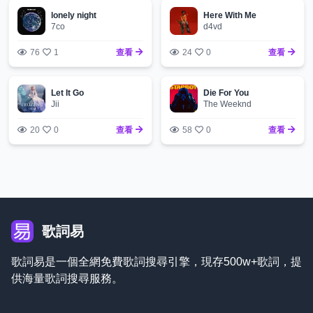
lonely night
Here With Me
7co
d4vd
76
1
查看
24
0
查看
Let It Go
Die For You
Jii
The Weeknd
20
0
查看
58
0
查看
歌詞易
歌詞易是一個全網免費歌詞搜尋引擎，現存500w+歌詞，提
供海量歌詞搜尋服務。