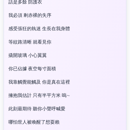
話是多餘 防護衣
我必須 剩赤裸的失序
感受張狂的執迷 生長在我身體
等紋路清晰 就看見你
撬開玻璃 小心翼翼
你已佔據 夜空每寸面積
我靠觸覺能觸及 你是真在這裡
擁抱我估計 只有半平方米 嗚∼
此刻最期待 聽你小聲呼喊愛
哪怕世人被喚醒了想耍賴