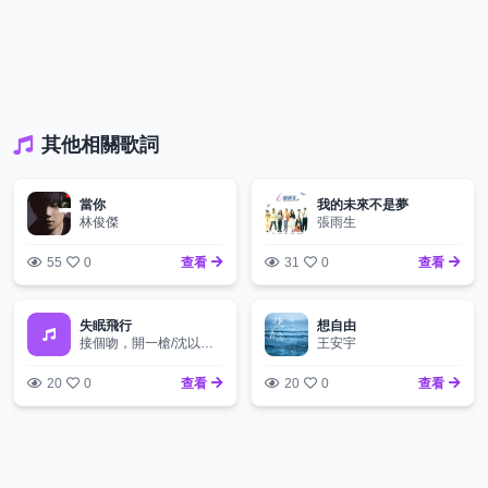
其他相關歌詞
當你
我的未來不是夢
林俊傑
張雨生
55
0
查看
31
0
查看
失眠飛行
想自由
接個吻，開一槍/沈以誠/薛明媛
王安宇
20
0
查看
20
0
查看