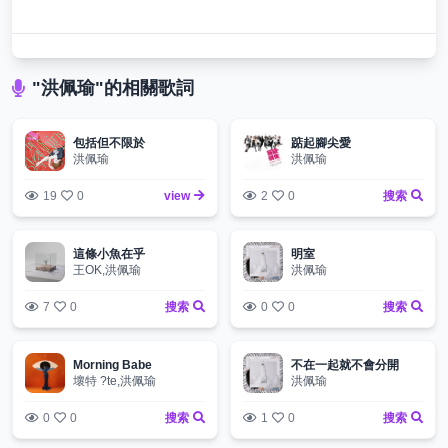
"洪佩瑜"的相關歌詞
包括但不限於
踮起腳尖愛
洪佩瑜
洪佩瑜
19
0
view
2
0
搜索
這條小魚在乎
明室
王OK,洪佩瑜
洪佩瑜
7
0
搜索
0
0
搜索
Morning Babe
不在一起就不會分開
壞特 ?te,洪佩瑜
洪佩瑜
0
0
搜索
1
0
搜索