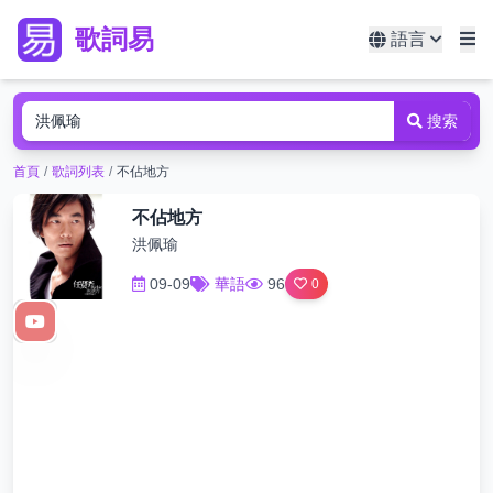
歌詞易
語言
搜索
首頁
/
歌詞列表
/
不佔地方
不佔地方
洪佩瑜
09-09
華語
96
0