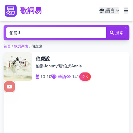
歌詞易
語言
搜索
首頁
/
歌詞列表
/
伯虎說
伯虎說
伯爵Johnny/唐伯虎Annie
10-10
華語
141
0