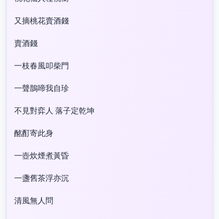
又摘桃花賣酒錢
賣酒錢
一枝春風叩柴門
一聲鵲啼我自珍
不見對弈人 落子定乾坤
酩酊寄此身
一壺炊煙煮黃昏
一盞舊茶浮亦沉
清風無人問