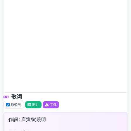
歌词
原歌詞
图片
下载
作詞 : 唐寅/於曉明