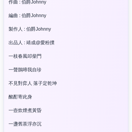
作曲 : 伯爵Johnny
編曲 : 伯爵Johnny
製作人 : 伯爵Johnny
出品人 : 靖成@愛粉撲
一枝春風叩柴門
一聲鵲啼我自珍
不見對弈人 落子定乾坤
酩酊寄此身
一壺炊煙煮黃昏
一盞舊茶浮亦沉