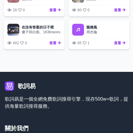
28
0
查看
80
0
查看
在沒有答案的日子裡
龍捲風
傻子與白痴、163braces
周杰倫
482
0
查看
85
1
查看
歌詞易
歌詞易是一個全網免費歌詞搜尋引擎，現存500w+歌詞，提
供海量歌詞搜尋服務。
關於我們