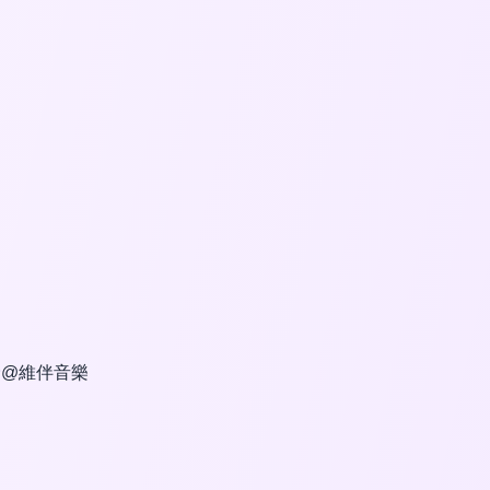
僑@維伴音樂