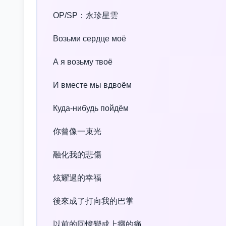
OP/SP：永珍星雲
Возьми сердце моё
А я возьму твоё
И вместе мы вдвоём
Куда-нибудь пойдём
你曾像一束光
融化我的悲傷
炫耀過的幸福
後來成了打向我的巴掌
以前的回憶變成上癮的痛