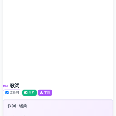
歌词
原歌詞
图片
下载
作詞 : 瑞業