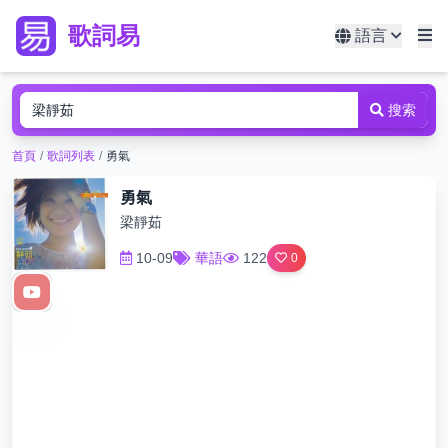
歌詞易
語言
搜索
首頁
/
歌詞列表
/
勇氣
勇氣
梁靜茹
10-09
華語
122
0