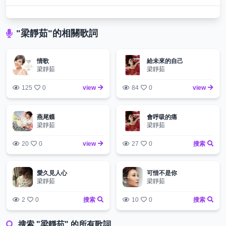
"梁靜茹"的相關歌詞
情歌
給未來的自己
梁靜茹
梁靜茹
125
0
view
84
0
view
燕尾蝶
會呼吸的痛
梁靜茹
梁靜茹
20
0
view
27
0
搜索
愛久見人心
可惜不是你
梁靜茹
梁靜茹
2
0
搜索
10
0
搜索
搜索 "梁靜茹" 的所有歌詞