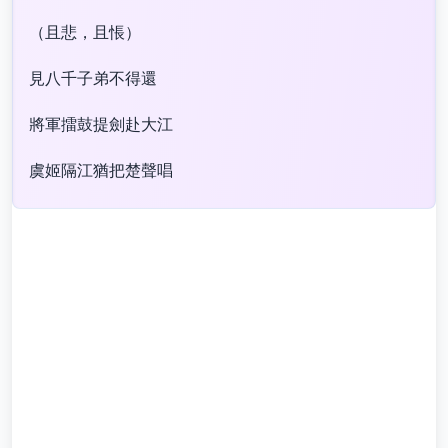
（且悲，且悵）
見八千子弟不得還
將軍擂鼓提劍赴大江
虞姬隔江猶把楚聲唱