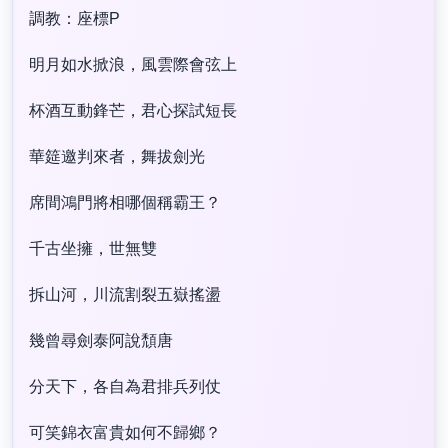
調教：座標P
明月如水掀浪，風雲際會弦上
杯酒互動鋒芒，君心探試短長
華筵邀判來者，舞拔劍光
席間鴻門將相哪個稱霸王？
千古坐擁，世無雙
拆山河，川流割裂五嶽搖盪
幾曾尋劍泰阿說頹唐
分天下，各自為君排兵列仗
可笑錦衣富貴如何不歸鄉？