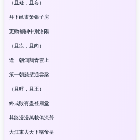
（且疑，且妄）
拜下邑畫策張子房
更勸都關中別洛陽
（且疾，且向）
逢一朝鴻鵠青雲上
策一朝懸壁通雲梁
（且呼，且王）
終成敗有盡登廟堂
其路漫漫萬載俱流芳
大江東去天下稱帝皇