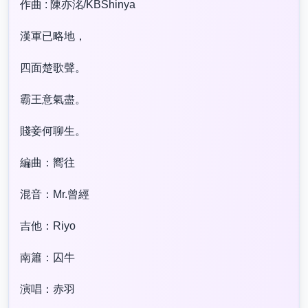
作曲 : 陳亦洺/KBShinya
漢軍已略地，
四面楚歌聲。
霸王意氣盡。
賤妾何聊生。
編曲：嚮往
混音：Mr.曾經
吉他：Riyo
南簫：囚牛
演唱：赤羽