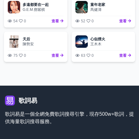
多遠都要在一起
童年老家
G.E.M.鄧紫棋
馬健濤
54
0
查看
52
0
查看
天后
心似煙火
陳勢安
王木木
75
0
查看
63
0
查看
歌詞易
歌詞易是一個全網免費歌詞搜尋引擎，現存500w+歌詞，提
供海量歌詞搜尋服務。