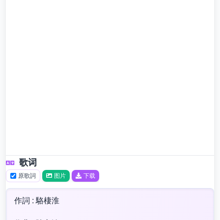
歌词
原歌詞
图片
下载
作詞 : 駱棲淮