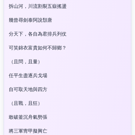
拆山河，川流割裂五嶽搖盪
幾曾尋劍泰阿說頹唐
分天下，各自為君排兵列仗
可笑錦衣富貴如何不歸鄉？
（且問，且量）
任平生盡逐兵戈場
自可取天地與四方
（且戰，且狂）
敢破釜沉舟氣勢張
將三軍冑甲擬興亡