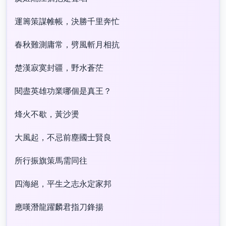
運籌策謀帷帳，決勝千里奔忙
春秋難測庸常，劈風斬月相抗
楚漢寂寞封疆，野水蒼茫
閱盡英雄功業哪個是真王？
烽火不歇，黃沙燙
大風起，不忌前塵國士賢良
所行振旗策馬需同往
四海絕，平生之志永定家邦
應嘆潛龍躍麟君指刀鋒揚