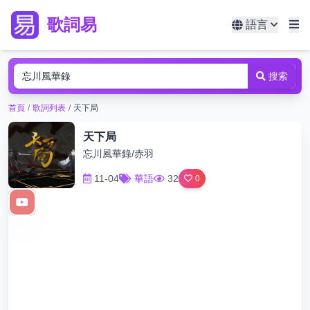
歌詞易
語言
搜索
首頁
/
歌詞列表
/
天下局
天下局
忘川風華錄/赤羽
11-04
華語
32
0