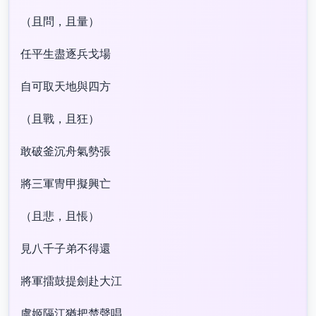
（且問，且量）
任平生盡逐兵戈場
自可取天地與四方
（且戰，且狂）
敢破釜沉舟氣勢張
將三軍冑甲擬興亡
（且悲，且悵）
見八千子弟不得還
將軍擂鼓提劍赴大江
虞姬隔江猶把楚聲唱