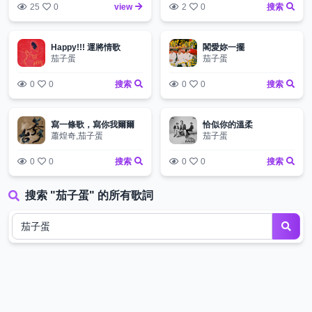
25
0
view
2
0
搜索
Happy!!! 運將情歌
閣愛妳一擺
茄子蛋
茄子蛋
0
0
搜索
0
0
搜索
寫一條歌，寫你我爾爾
恰似你的溫柔
蕭煌奇,茄子蛋
茄子蛋
0
0
搜索
0
0
搜索
搜索 "茄子蛋" 的所有歌詞