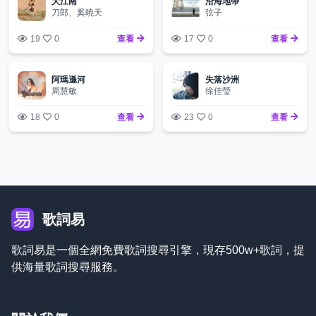
大江南
沿海地帶
刀郎、奚曉天
弦子
19
0
查看
17
0
查看
阿瑪遜河
失落沙洲
周慧敏
徐佳瑩
18
0
查看
23
0
查看
歌詞易
歌詞易是一個全網免費歌詞搜尋引擎，現存500w+歌詞，提
供海量歌詞搜尋服務。