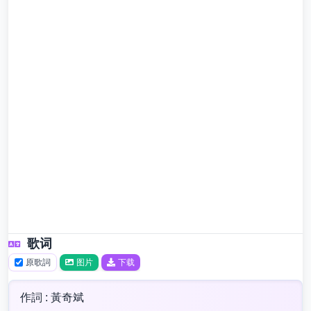
歌词
原歌詞
图片
下载
作詞 : 黃奇斌