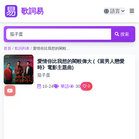
歌詞易
語言
搜索
首頁
/
歌詞列表
/
愛情你比我想的閣較偉大 (《當男人戀愛時》電影主題曲)
愛情你比我想的閣較偉大 (《當男人戀愛
時》電影主題曲)
茄子蛋
10-24
華語
30
0