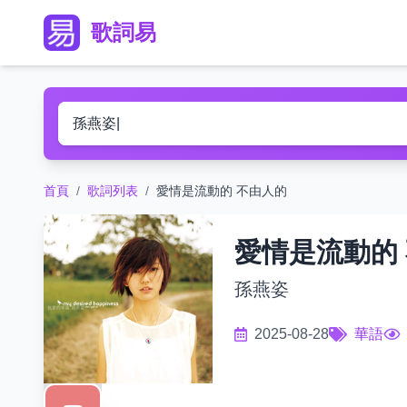
歌詞易
首頁
/
歌詞列表
/
愛情是流動的 不由人的
愛情是流動的
孫燕姿
2025-08-28
華語