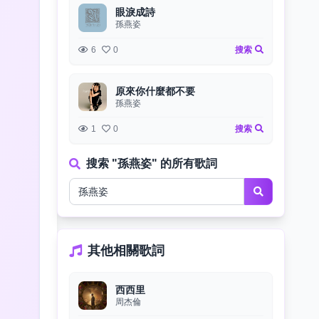
眼淚成詩
孫燕姿
6
0
搜索
原來你什麼都不要
孫燕姿
1
0
搜索
搜索 "孫燕姿" 的所有歌詞
其他相關歌詞
西西里
周杰倫