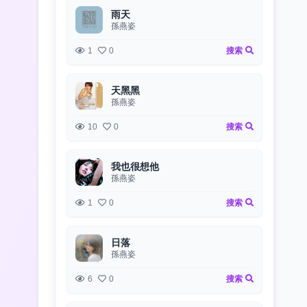
雨天
孫燕姿
1
0
搜索
天黑黑
孫燕姿
10
0
搜索
我也很想他
孫燕姿
1
0
搜索
日落
孫燕姿
6
0
搜索