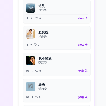
遇見
孫燕姿
34
0
view
超快感
孫燕姿
9
0
view
我不難過
孫燕姿
18
0
搜索
綠光
孫燕姿
11
0
搜索