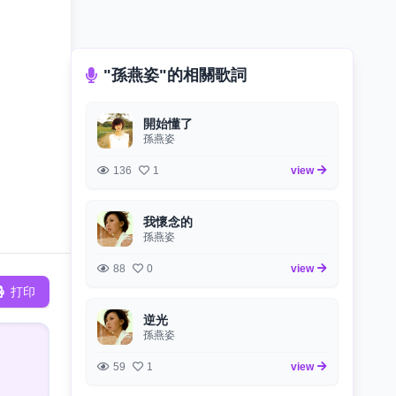
"孫燕姿"的相關歌詞
開始懂了
孫燕姿
136
1
view
我懷念的
孫燕姿
88
0
view
打印
逆光
孫燕姿
59
1
view