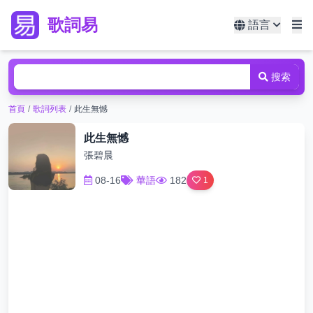
歌詞易
語言
搜索
首頁
/
歌詞列表
/
此生無憾
此生無憾
張碧晨
08-16
華語
182
1