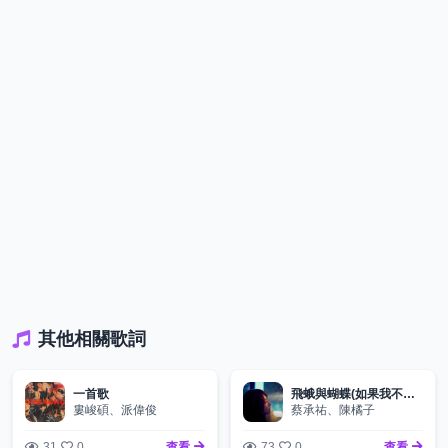
其他相關歌詞
一首歌
飛蛾與蝴蝶(如果我不曾見過太陽 歌曲)
婁峻碩、派偉俊
蔡承祐、陳橘子
31
0
查看
73
0
查看