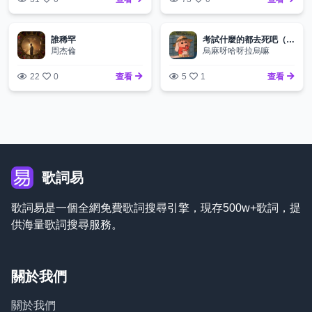
誰稀罕
考試什麼的都去死吧（哼~）
周杰倫
烏麻呀哈呀拉烏嘛
22
0
查看
5
1
查看
歌詞易
歌詞易是一個全網免費歌詞搜尋引擎，現存500w+歌詞，提
供海量歌詞搜尋服務。
關於我們
關於我們