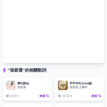
"張碧晨"的相關歌詞
夢幻誅仙
字字句句 (Live版)
張碧晨
張碧晨,王赫野
6
0
搜索
10
0
搜索