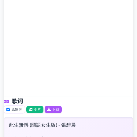
歌词
原歌詞
图片
下载
此生無憾 (國語女生版) - 張碧晨