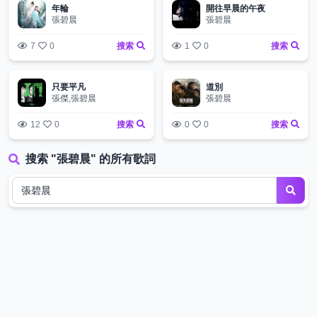
年輪
開往早晨的午夜
張碧晨
張碧晨
7
0
搜索
1
0
搜索
只要平凡
道別
張傑,張碧晨
張碧晨
12
0
搜索
0
0
搜索
搜索 "張碧晨" 的所有歌詞