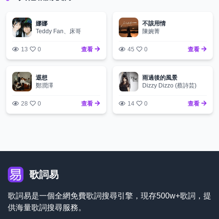
娜娜
不該用情
Teddy Fan、床哥
陳婉菁
13
0
查看
45
0
查看
遐想
雨過後的風景
鄭潤澤
Dizzy Dizzo (蔡詩芸)
28
0
查看
14
0
查看
歌詞易
歌詞易是一個全網免費歌詞搜尋引擎，現存500w+歌詞，提
供海量歌詞搜尋服務。