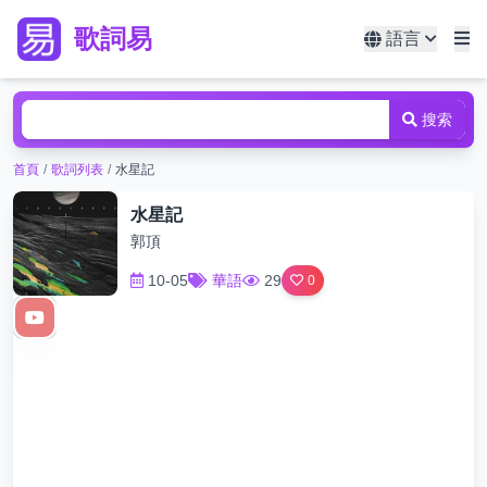
歌詞易
語言
搜索
首頁
/
歌詞列表
/
水星記
水星記
郭頂
10-05
華語
29
0