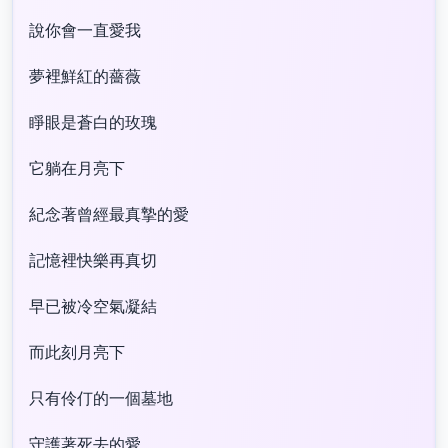
說你會一直愛我
夢裡鮮紅的薔薇
睜眼是蒼白的玫瑰
它躺在月亮下
紀念著曾經最真摯的愛
記憶裡快樂再真切
早已被冷空氣凝結
而此刻月亮下
只有伶仃的一個墓地
守護著死去的愛