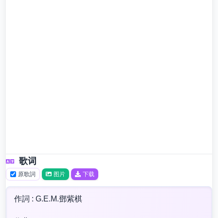
歌词
原歌詞
图片
下载
作詞 : G.E.M.鄧紫棋