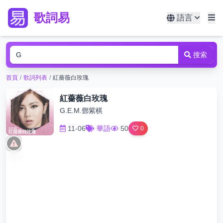
歌詞易
語言
搜索
首頁
/
歌詞列表
/
紅薔薇白玫瑰
紅薔薇白玫瑰
G.E.M.鄧紫棋
11-06
華語
50
0