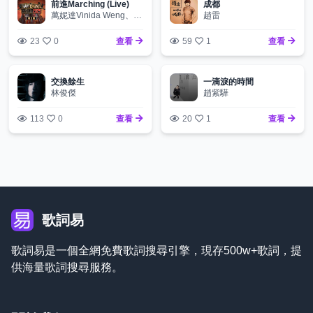
前進Marching (Live)
成都
萬妮達Vinida Weng、KITO、SHarK
趙雷
23
0
查看
59
1
查看
交換餘生
一滴淚的時間
林俊傑
趙紫驊
113
0
查看
20
1
查看
歌詞易
歌詞易是一個全網免費歌詞搜尋引擎，現存500w+歌詞，提
供海量歌詞搜尋服務。