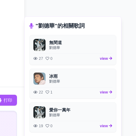
"劉德華"的相關歌詞
無間道
劉德華
27
0
view
冰雨
劉德華
22
1
view
打印
愛你一萬年
劉德華
19
0
view