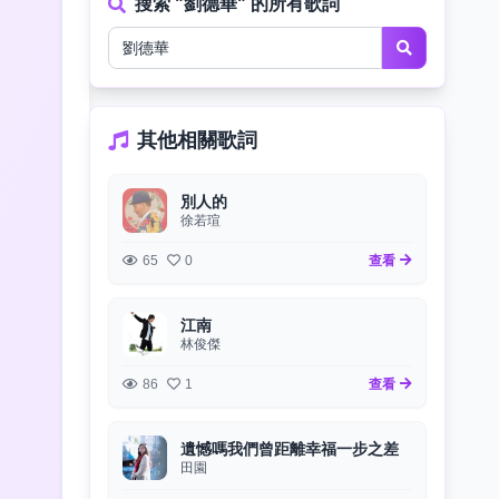
搜索 "劉德華" 的所有歌詞
其他相關歌詞
別人的
徐若瑄
65
0
查看
江南
林俊傑
86
1
查看
遺憾嗎我們曾距離幸福一步之差
田園