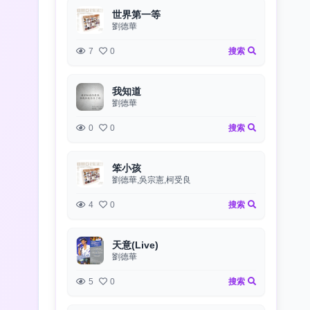
世界第一等
劉德華
7
0
搜索
我知道
劉德華
0
0
搜索
笨小孩
劉德華,吳宗憲,柯受良
4
0
搜索
天意(Live)
劉德華
5
0
搜索