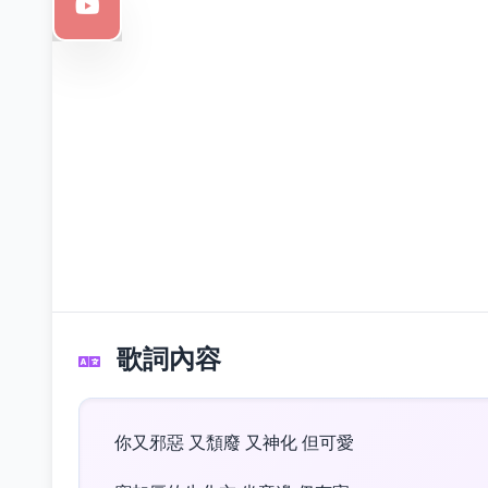
歌詞內容
你又邪惡 又頹廢 又神化 但可愛