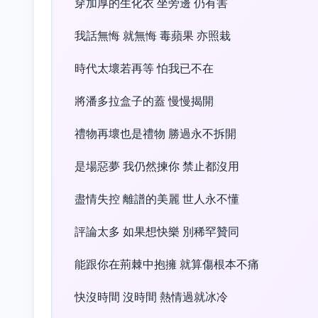
穿加厚的生化衣 坐旁邊 仍有害
我話無悔 就無悔 毒蘋果 亦照栽
時代太壞若再等 怕我已不在
將潘多拉盒子的蓋 慢慢揭開
禮物再壞也是禮物 勝過永不拆開
是場惡夢 我仍然揀你 禁止都沒用
盡情失控 離譜的美麗 世人永不懂
評論太多 如果想快樂 別稀罕贊同
能跟你在荊棘中抱擁 就算傷根本不痛
快沒時間 沒時間 熱情過就冰冷