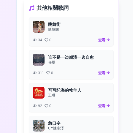
其他相關歌詞
跳舞街
陳慧嫻
34
0
查看
谁不是一边崩溃一边自愈
任夏
311
0
查看
可可託海的牧羊人
王琪
92
0
查看
急口令
CY陳宗澤