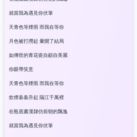
就當我為遇見你伏筆
天青色等煙雨 而我在等你
月色被打撈起 暈開了結局
如傳世的青花瓷自顧自美麗
你眼帶笑意
天青色等煙雨 而我在等你
炊煙裊裊升起 隔江千萬裡
在瓶底書漢隸仿前朝的飄逸
就當我為遇見你伏筆