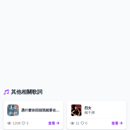
其他相關歌詞
烈女
憑什麼你回頭我就要在身後-善後
楊千嬅
1208
3
查看
11
0
查看