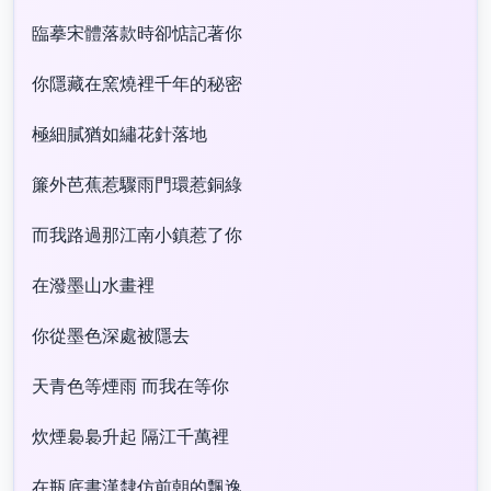
臨摹宋體落款時卻惦記著你
你隱藏在窯燒裡千年的秘密
極細膩猶如繡花針落地
簾外芭蕉惹驟雨門環惹銅綠
而我路過那江南小鎮惹了你
在潑墨山水畫裡
你從墨色深處被隱去
天青色等煙雨 而我在等你
炊煙裊裊升起 隔江千萬裡
在瓶底書漢隸仿前朝的飄逸