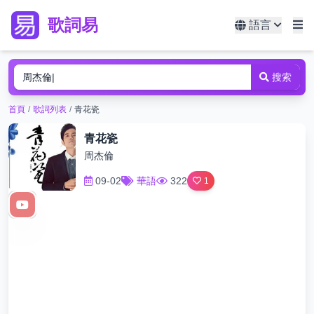
歌詞易
語言
搜索
首頁
/
歌詞列表
/
青花瓷
青花瓷
周杰倫
09-02
華語
322
1