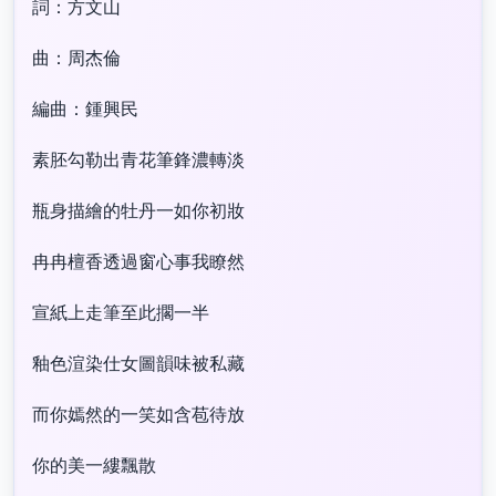
詞：方文山
曲：周杰倫
編曲：鍾興民
素胚勾勒出青花筆鋒濃轉淡
瓶身描繪的牡丹一如你初妝
冉冉檀香透過窗心事我瞭然
宣紙上走筆至此擱一半
釉色渲染仕女圖韻味被私藏
而你嫣然的一笑如含苞待放
你的美一縷飄散