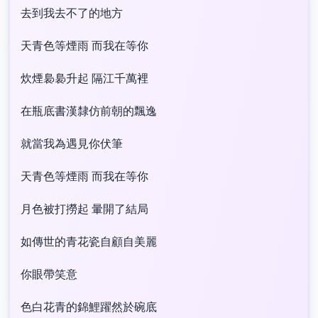
去到我去不了的地方
天青色等煙雨 而我在等你
炊煙裊裊升起 隔江千萬裡
在瓶底書漢隸仿前朝的飄逸
就當我為遇見你伏筆
天青色等煙雨 而我在等你
月色被打撈起 暈開了結局
如傳世的青花瓷自顧自美麗
你眼帶笑意
色白花青的錦鯉躍然於碗底