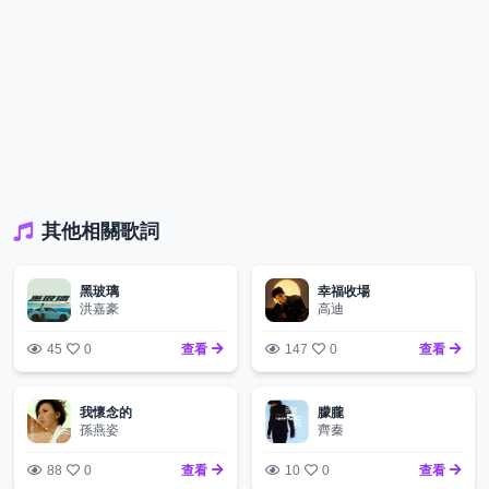
其他相關歌詞
黑玻璃
幸福收場
洪嘉豪
高迪
45
0
查看
147
0
查看
我懷念的
朦朧
孫燕姿
齊秦
88
0
查看
10
0
查看