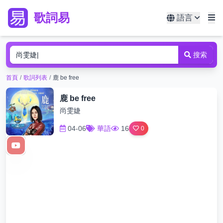
歌詞易
語言
搜索
首頁
/
歌詞列表
/
鹿 be free
鹿 be free
尚雯婕
04-06
華語
16
0