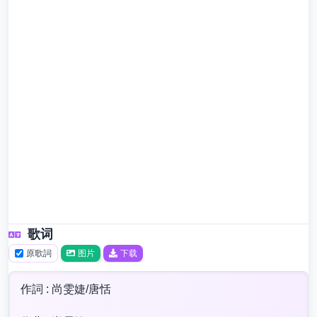
歌词
原歌詞
图片
下载
作詞 : 尚雯婕/唐恬