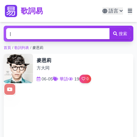
歌詞易
語言
搜索
首頁
/
歌詞列表
/
麥恩莉
麥恩莉
方大同
06-05
華語
19
0