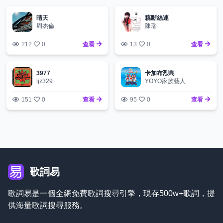
晴天
藕斷絲連
周杰倫
陳瑞
212
0
查看
13
0
查看
3977
卡加布烈島
ljz329
YOYO家族藝人
151
0
查看
95
0
查看
歌詞易
歌詞易是一個全網免費歌詞搜尋引擎，現存500w+歌詞，提
供海量歌詞搜尋服務。