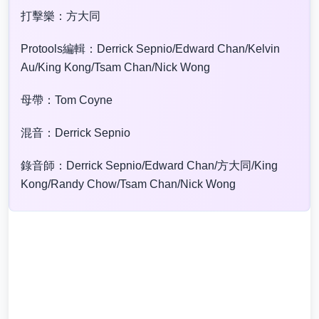
打擊樂：方大同
Protools編輯：Derrick Sepnio/Edward Chan/Kelvin
Au/King Kong/Tsam Chan/Nick Wong
母帶：Tom Coyne
混音：Derrick Sepnio
錄音師：Derrick Sepnio/Edward Chan/方大同/King
Kong/Randy Chow/Tsam Chan/Nick Wong