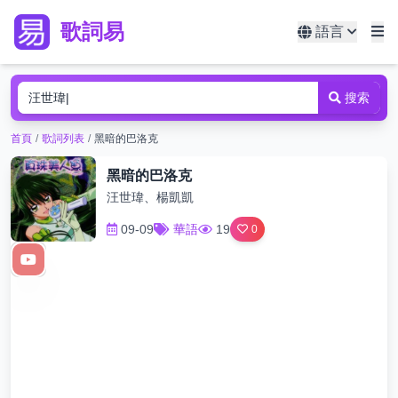
歌詞易
語言
搜索
首頁
/
歌詞列表
/
黑暗的巴洛克
黑暗的巴洛克
汪世瑋、楊凱凱
09-09
華語
19
0