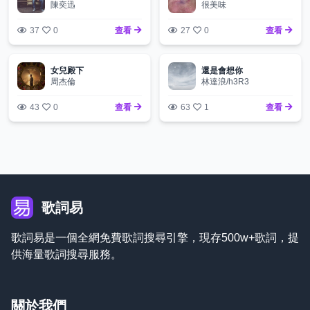
陳奕迅
很美味
37
0
查看
27
0
查看
女兒殿下
還是會想你
周杰倫
林達浪/h3R3
43
0
查看
63
1
查看
歌詞易
歌詞易是一個全網免費歌詞搜尋引擎，現存500w+歌詞，提
供海量歌詞搜尋服務。
關於我們