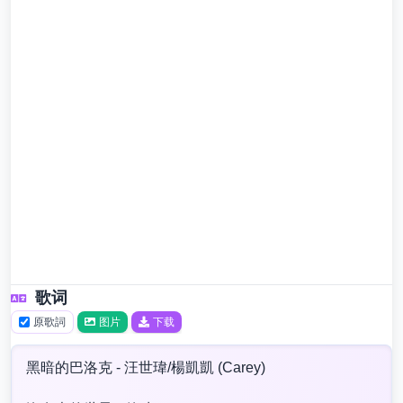
歌词
原歌詞
图片
下载
黑暗的巴洛克 - 汪世瑋/楊凱凱 (Carey)