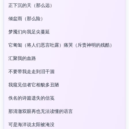
正下沉的天（那么远）
倾盆雨（那么险）
梦魇们向我足尖蔓延
它匍匐（将人们恶言吐露）痛哭（斥责神明的残酷）
汇聚我的血路
不要带我走走到泪干涸
我窥见信者它相貌多丑陋
佚名的诗篇遗失的信笺
那清澈双眼再也无法读懂的语言
可是海洋说太阳被淹没