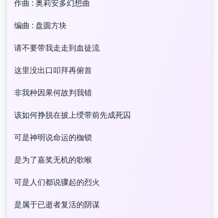
作曲 : 奥莉安多幻想曲
编曲 : 盘圆方块
请不要带我走走到血徒流
这里没出口叩拜再俯首
非我种因果何故判我错
该如何挣脱在披上绶带前先成死囚
可是神明说命运的枷锁
是为了嘉奖无机的歌喉
可是人们都说骤起的烈火
是属于已逝者复活的阴谋