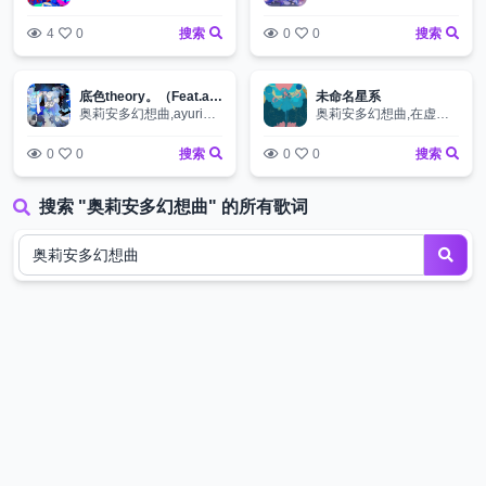
4
0
搜索
0
0
搜索
底色theory。（Feat.ayuri）
未命名星系
奥莉安多幻想曲,ayuriあゆり
奥莉安多幻想曲,在虚无中永存,星尘
0
0
搜索
0
0
搜索
搜索 "奥莉安多幻想曲" 的所有歌词