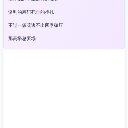
谈判的筹码死亡的挣扎
不过一簇花逃不出四季碾压
那高塔总要塌