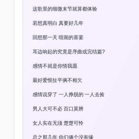
这歌里的细微末节就算都体验
若想真明白 真要好几年
回想那一天 喧闹的喜宴
耳边响起的究竟是序曲或完结篇?
感情不就是你情我愿
最好爱恨扯平俩不相欠
感情说穿了 一人挣脱的 一人去捡
男人大可不必 百口莫辨
女人实在无须 楚楚可怜
总之那几年 你们俩个没有缘