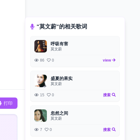
"莫文蔚"的相关歌词
呼吸有害
莫文蔚
86
0
view
盛夏的果实
莫文蔚
15
0
搜索
打印
忽然之间
莫文蔚
7
0
搜索