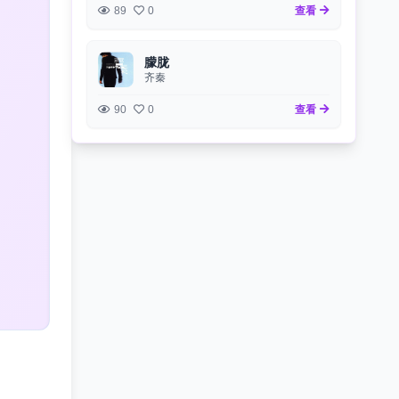
89
0
查看
朦胧
齐秦
90
0
查看