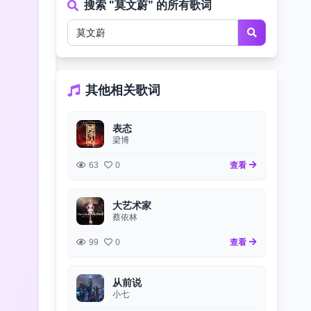
搜索 "莫文蔚" 的所有歌词
其他相关歌词
表态
梁博
63
0
查看
大艺术家
蔡依林
99
0
查看
从前说
小七