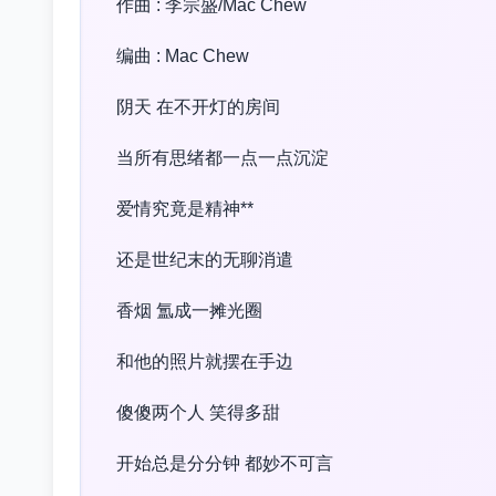
作曲 : 李宗盛/Mac Chew
编曲 : Mac Chew
阴天 在不开灯的房间
当所有思绪都一点一点沉淀
爱情究竟是精神**
还是世纪末的无聊消遣
香烟 氲成一摊光圈
和他的照片就摆在手边
傻傻两个人 笑得多甜
开始总是分分钟 都妙不可言