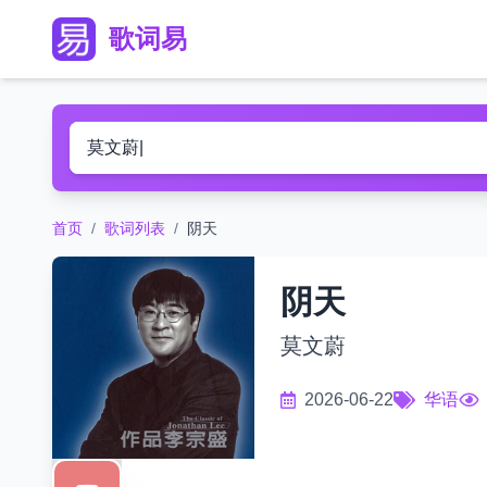
歌词易
首页
/
歌词列表
/
阴天
阴天
莫文蔚
2026-06-22
华语