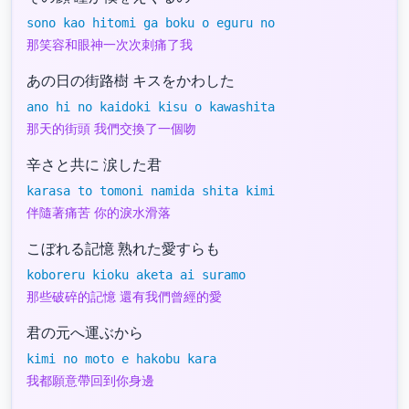
sono kao hitomi ga boku o eguru no
那笑容和眼神一次次刺痛了我
あの日の街路樹 キスをかわした
ano hi no kaidoki kisu o kawashita
那天的街頭 我們交換了一個吻
辛さと共に 涙した君
karasa to tomoni namida shita kimi
伴隨著痛苦 你的淚水滑落
こぼれる記憶 熟れた愛すらも
koboreru kioku aketa ai suramo
那些破碎的記憶 還有我們曾經的愛
君の元へ運ぶから
kimi no moto e hakobu kara
我都願意帶回到你身邊