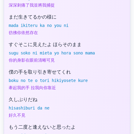
深深刺痛了我並將我捕捉
まだ生きてるかの様に
mada ikiteru ka no you ni
彷彿你依然存在
すぐそこに見えたよ ほらそのまま
sugu soko ni mieta yo hora sono mama
你的身影在眼前清晰可見
僕の手を取り引き寄せてくれ
boku no te o tori hikiyosete kure
牽起我的手 拉我向你靠近
久しぶりだね
hisashiburi da ne
好久不見
もう二度と逢えないと思ったよ