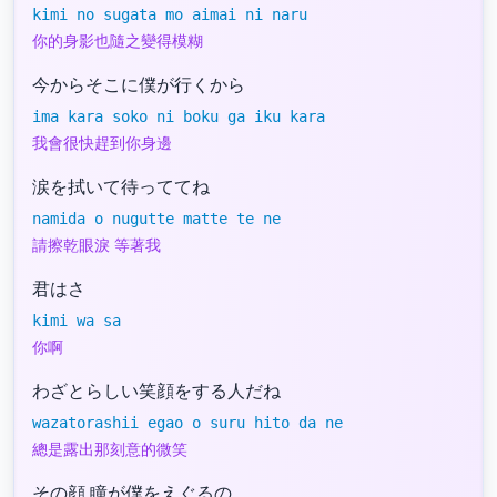
kimi no sugata mo aimai ni naru
你的身影也隨之變得模糊
今からそこに僕が行くから
ima kara soko ni boku ga iku kara
我會很快趕到你身邊
涙を拭いて待っててね
namida o nugutte matte te ne
請擦乾眼淚 等著我
君はさ
kimi wa sa
你啊
わざとらしい笑顔をする人だね
wazatorashii egao o suru hito da ne
總是露出那刻意的微笑
その顔 瞳が僕をえぐるの