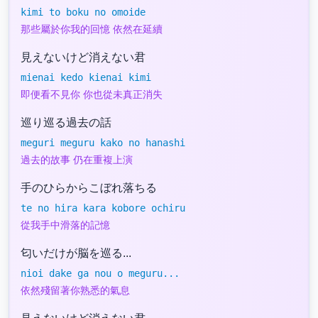
kimi to boku no omoide
那些屬於你我的回憶 依然在延續
見えないけど消えない君
mienai kedo kienai kimi
即便看不見你 你也從未真正消失
巡り巡る過去の話
meguri meguru kako no hanashi
過去的故事 仍在重複上演
手のひらからこぼれ落ちる
te no hira kara kobore ochiru
從我手中滑落的記憶
匂いだけが脳を巡る...
nioi dake ga nou o meguru...
依然殘留著你熟悉的氣息