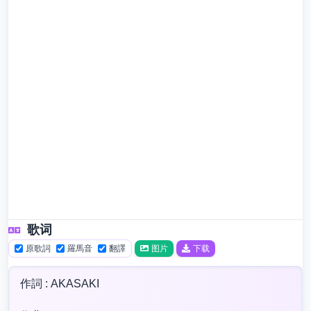
歌词
原歌詞
羅馬音
翻譯
图片
下载
作詞 : AKASAKI