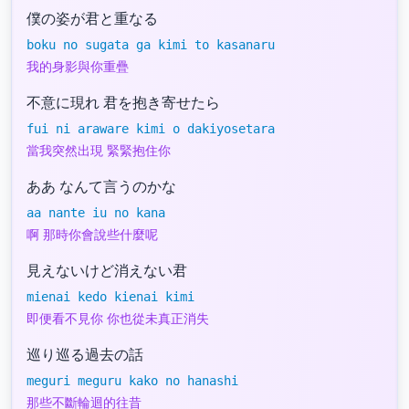
僕の姿が君と重なる
boku no sugata ga kimi to kasanaru
我的身影與你重疊
不意に現れ 君を抱き寄せたら
fui ni araware kimi o dakiyosetara
當我突然出現 緊緊抱住你
ああ なんて言うのかな
aa nante iu no kana
啊 那時你會說些什麼呢
見えないけど消えない君
mienai kedo kienai kimi
即便看不見你 你也從未真正消失
巡り巡る過去の話
meguri meguru kako no hanashi
那些不斷輪迴的往昔