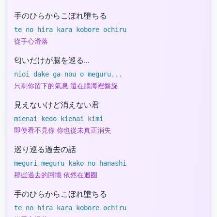
手のひらからこぼれ墮ちる
te no hira kara kobore ochiru
從手心滑落
匂いだけが脳を巡る...
nioi dake ga nou o meguru...
只剩你留下的氣息 還在腦海裡盤旋
見えないけど消えない君
mienai kedo kienai kimi
即便看不見你 你也從未真正消失
巡り巡る過去の話
meguri meguru kako no hanashi
那些過去的回憶 依然在迴圈
手のひらからこぼれ墮ちる
te no hira kara kobore ochiru