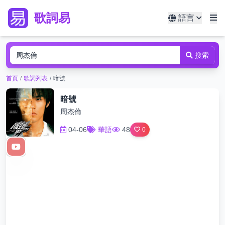
歌詞易
語言
搜索
首頁
/
歌詞列表
/
暗號
暗號
周杰倫
04-06
華語
48
0