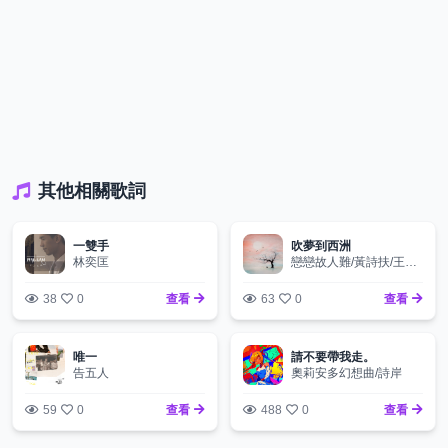
其他相關歌詞
一雙手
吹夢到西洲
林奕匡
戀戀故人難/黃詩扶/王敬軒（妖揚）
38
0
查看
63
0
查看
唯一
請不要帶我走。
告五人
奧莉安多幻想曲/詩岸
59
0
查看
488
0
查看