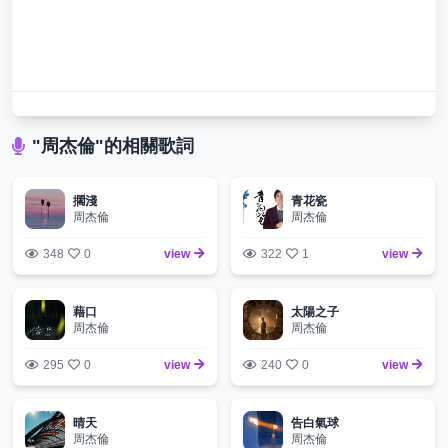
"周杰倫"的相關歌詞
擱淺
青花瓷
周杰倫
周杰倫
348
0
view
322
1
view
藉口
太陽之子
周杰倫
周杰倫
295
0
view
240
0
view
晴天
告白氣球
周杰倫
周杰倫