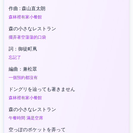
作曲 : 森山直太朗
森林裡有家小餐館
森の小さなレストラン
擺弄著空蕩蕩的口袋
詞：御徒町凧
忘記了
編曲：兼松眾
一個預約都沒有
ドングリを辿っても著きません
森林裡有家小餐館
森の小さなレストラン
午餐時間 滿是空席
空っぽのポケットを弄って