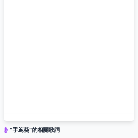
"手嶌葵"的相關歌詞