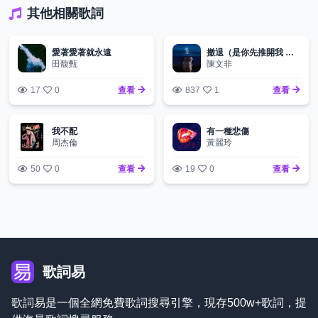
其他相關歌詞
愛著愛著就永遠
撤退（是你先推開我 後來又來找我）
田馥甄
陳文非
17
0
查看
837
1
查看
我不配
有一種悲傷
周杰倫
黃麗玲
50
0
查看
19
0
查看
歌詞易
歌詞易是一個全網免費歌詞搜尋引擎，現存500w+歌詞，提