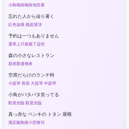
小鳥咯吱咯吱地笑著
忘れた人から辿り著く
紅色油漆 鐵皮屋頂
予約は一つもありません
選單上只推薦了這些
森の小さなレストラン
廚房那邊傳來
空席だらけのランチ時
小提琴 長笛 大提琴 中提琴
小鳥がパタパタ笑ってる
歡迎光臨 歡迎光臨
真っ赤な ペンキの トタン 屋根
酒足飯飽後小憩會兒