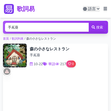
歌詞易
語言
搜索
首頁
/
歌詞列表
/
森の小さなレストラン
森の小さなレストラン
手嶌葵
10-22
華語
217
0