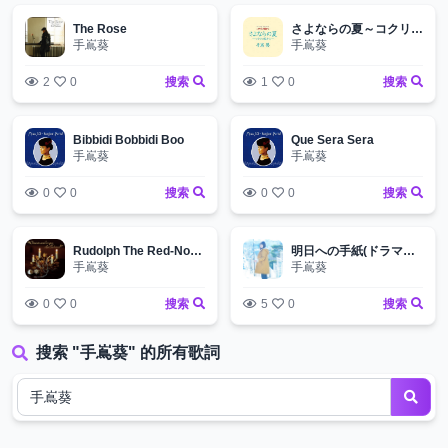
The Rose
さよならの夏～コクリコ坂から～
手嶌葵
手嶌葵
2
0
搜索
1
0
搜索
Bibbidi Bobbidi Boo
Que Sera Sera
手嶌葵
手嶌葵
0
0
搜索
0
0
搜索
Rudolph The Red-Nosed Reindeer
明日への手紙(ドラマバージョン)
手嶌葵
手嶌葵
0
0
搜索
5
0
搜索
搜索 "手嶌葵" 的所有歌詞