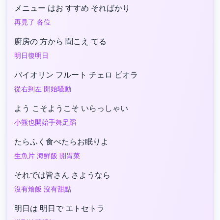
メニュー はお すすめ そればかり
再見了 各位
廚房の 方から 聞こえ てる
明日復明日
バイオリン フルート チェロ ビオラ
從右到左 開始騷動
よう こそようこそ いらっしゃい
小熊也開始手舞足蹈
たらふく食べたらお眠りよ
生魚片 海鮮飯 開胃菜
それでは皆さん さようなら
沒有燴飯 沒有甜點
明日は 明日で エトセトラ