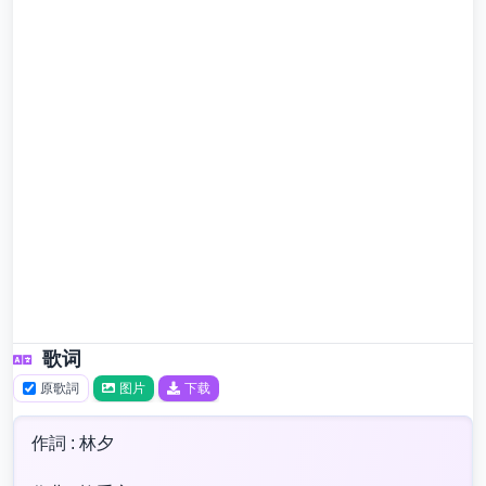
歌词
原歌詞
图片
下载
作詞 : 林夕