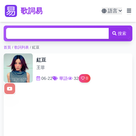
歌詞易
語言
搜索
首頁
/
歌詞列表
/
紅豆
紅豆
王菲
06-22
華語
32
0