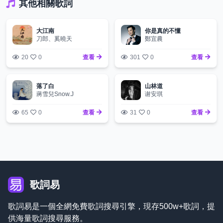
其他相關歌詞
大江南
你是真的不懂
刀郎、奚曉天
鄭宜農
20
0
查看
301
0
查看
落了白
山林道
蔣雪兒Snow.J
谢安琪
65
0
查看
31
0
查看
歌詞易
歌詞易是一個全網免費歌詞搜尋引擎，現存500w+歌詞，提
供海量歌詞搜尋服務。