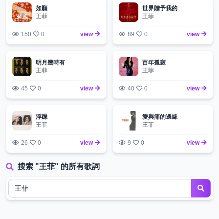
如願
世界贈予我的
王菲
王菲
150
0
view
89
0
view
明月幾時有
百年孤寂
王菲
王菲
45
0
view
40
0
view
浮躁
愛與痛的邊緣
王菲
王菲
26
0
view
9
0
view
搜索 "王菲" 的所有歌詞