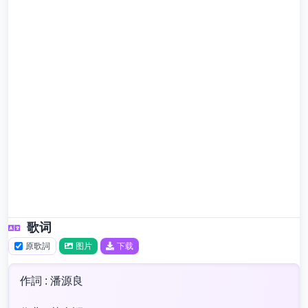
歌词
原歌詞
图片
下载
作詞 : 潘源良