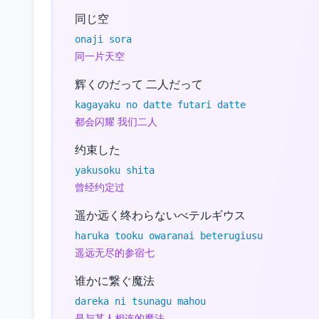
同じ空
onaji sora
同一片天空
辉くのだって 二人だって
kagayaku no datte futari datte
都会闪耀 我们二人
约束した
yakusoku shita
曾经约定过
遥か远く终わらないべテルギウス
haruka tooku owaranai beterugiusu
遥远无尽的参宿七
谁かに繋ぐ魔法
dareka ni tsunagu mahou
是与某人相连的魔法