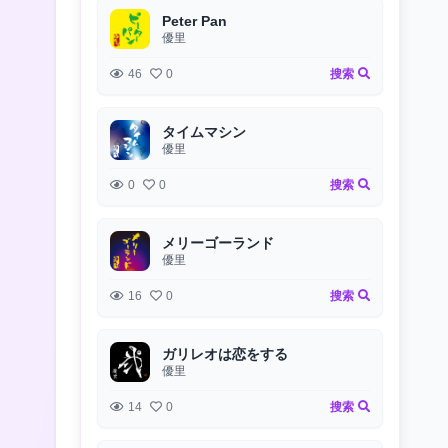
Peter Pan
優里
46
0
搜索
タイムマシン
優里
0
0
搜索
メリーゴーランド
優里
16
0
搜索
ガリレオは恋をする
優里
14
0
搜索