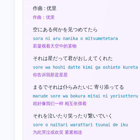
作曲 : 优里
作曲：优里
空にある何かを见つめてたら
sora ni aru nanika o mitsumetetara
若凝视着天空中的某物
それは星だって君がおしえてくれた
sore wa hoshi datte kimi ga oshiete kureta
你告诉我那是星星
まるでそれは仆らみたいに 寄り添ってる
marude sore wa bokura mitai ni yorisotteru
就好像我们一样 相互依偎着
それを泣いたり笑ったり繋いでいく
sore o naitari warattari tsunai de iku
为此哭泣或欢笑 紧紧相连