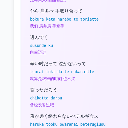
仆ら 肩并べ 手取り合って
bokura kata narabe te toriatte
我们 肩并肩 手牵手
进んでく
susunde ku
向前迈进
辛い时だって 泣かないって
tsurai toki datte nakanaitte
就算是艰难的时刻 也不哭
誓っただろう
chikatta darou
曾经发誓过吧
遥か远く终わらないべテルギウス
haruka tooku owaranai beterugiusu