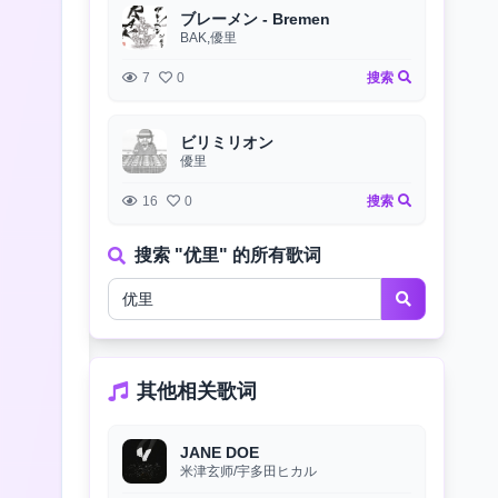
ブレーメン - Bremen
BAK,優里
7
0
搜索
ビリミリオン
優里
16
0
搜索
搜索 "优里" 的所有歌词
其他相关歌词
JANE DOE
米津玄师/宇多田ヒカル