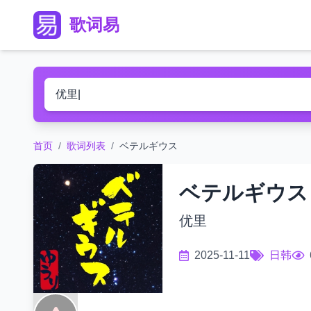
歌词易
首页
/
歌词列表
/
ベテルギウス
ベテルギウス
优里
2025-11-11
日韩