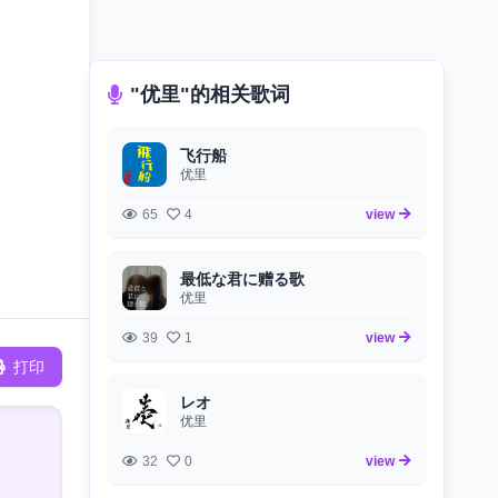
"优里"的相关歌词
飞行船
优里
65
4
view
最低な君に赠る歌
优里
39
1
view
打印
レオ
优里
32
0
view