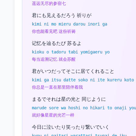
遥远无尽的参宿七
君にも见えるだろう 祈りが
kimi ni mo mieru darou inori ga
你也能看见吧 这份祈祷
记忆を辿るたび 苏るよ
kioku o tadoru tabi yomigaeru yo
每当追溯记忆 就会苏醒
君がいつだってそこに居てくれること
kimi ga itsu datte soko ni ite kureru koto
你总是一直在那里陪伴着我
まるでそれは星の光と 同じように
marude sore wa hoshi no hikari to onaji yo
就好像星星的光芒一样
今日に泣いたり笑ったり繋いでいく
kyou ni naitari warattari tsunai de iku