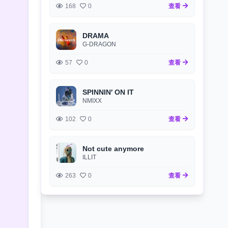
168
0
查看
DRAMA
G-DRAGON
57
0
查看
SPINNIN′ ON IT
NMIXX
102
0
查看
Not cute anymore
ILLIT
263
0
查看