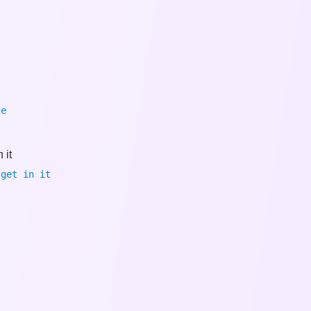
te
 it
 get in it