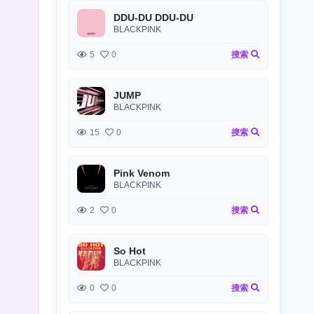
DDU-DU DDU-DU
BLACKPINK
5
0
搜索
JUMP
BLACKPINK
15
0
搜索
Pink Venom
BLACKPINK
2
0
搜索
So Hot
BLACKPINK
0
0
搜索