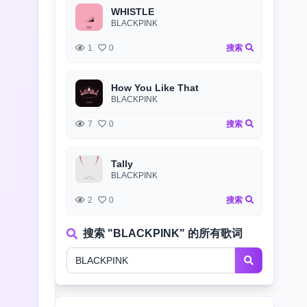
WHISTLE
BLACKPINK
1
0
搜索
How You Like That
BLACKPINK
7
0
搜索
Tally
BLACKPINK
2
0
搜索
搜索 "BLACKPINK" 的所有歌词