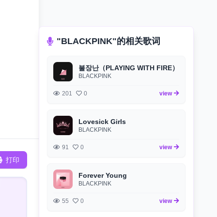
"BLACKPINK"的相关歌词
불장난（PLAYING WITH FIRE）
BLACKPINK
201
0
view
Lovesick Girls
BLACKPINK
91
0
view
打印
Forever Young
BLACKPINK
55
0
view