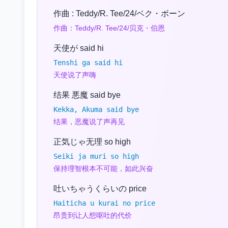
作曲 : Teddy/R. Tee/24/ベク・ボーン
作曲：Teddy/R. Tee/24/贝克・伯恩
天使が said hi
Tenshi ga said hi
天使说了声嗨
结果 悪魔 said bye
Kekka, Akuma said bye
结果，恶魔说了声再见
正気じゃ无理 so high
Seiki ja muri so high
保持理智根本不可能，如此兴奋
吐いちゃうくらいの price
Haiticha u kurai no price
昂贵到让人想呕吐的代价