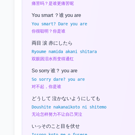
痛苦吗？是谁更痛苦呢
You smart ？谁 you are
You smart? Dare you are
你很聪明？你是谁
両目 涙 赤にしたら
Ryoume namida akani shitara
双眼因泪水而变得通红
So sorry 谁？ you are
So sorry dare? you are
对不起，你是谁
どうして 泣かないようにしても
Doushite nakanaikoto ni shitemo
无论怎样努力不让自己哭泣
いっそのこと目を伏せ
Issono koto me o fusese