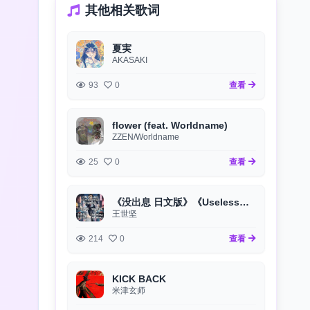
其他相关歌词
夏実
AKASAKI
93
0
查看
flower (feat. Worldname)
ZZEN/Worldname
25
0
查看
《没出息 日文版》《Useless》 《情けないね》
王世坚
214
0
查看
KICK BACK
米津玄师