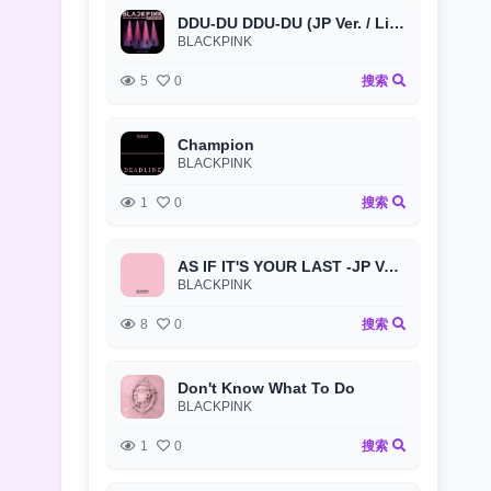
DDU-DU DDU-DU (JP Ver. / Live at Tokyo Dome, 2019/12/4)
BLACKPINK
5
0
搜索
Champion
BLACKPINK
1
0
搜索
AS IF IT'S YOUR LAST -JP Ver.-
BLACKPINK
8
0
搜索
Don't Know What To Do
BLACKPINK
1
0
搜索