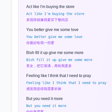
Act like I'm buying the store
Act like I'm buying the store
表现得就像我要买下整间店
You better give me some love
You better give me some love
你最好给我一些爱
Bish fill it up give me some more
Bish fill it up give me some more
美女，把它填满，再给我更多
Feeling like I think that I need to pray
Feeling like I think that I need to pray
感觉我觉得我需要祈祷
But you need it more
But you need it more
但你更需要