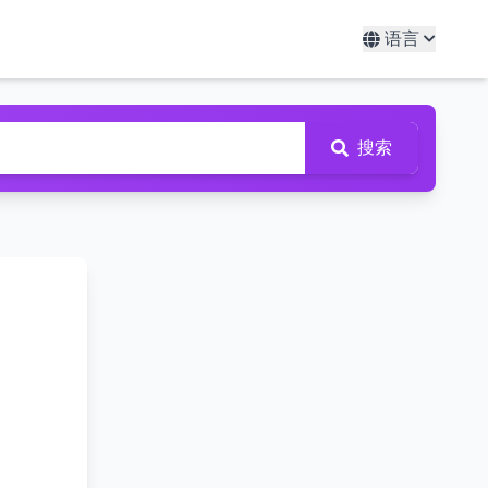
语言
搜索