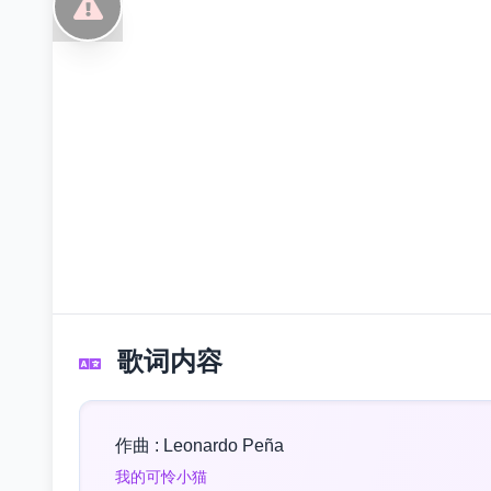
歌词内容
作曲 : Leonardo Peña
我的可怜小猫