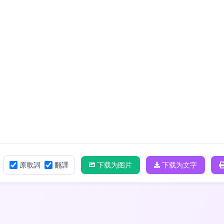
原歌詞
翻譯
下载为图片
下载为文字