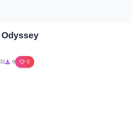
Odyssey
31
0
0