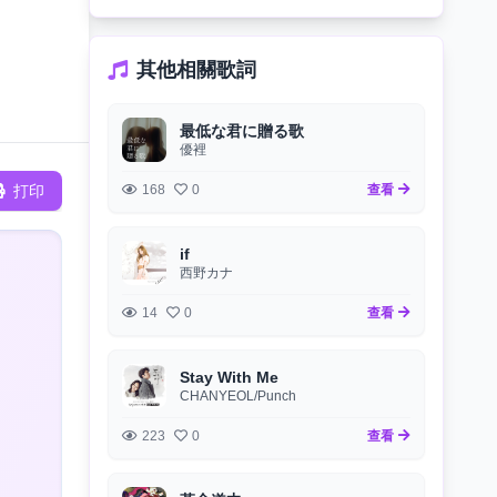
其他相關歌詞
最低な君に贈る歌
優裡
打印
168
0
查看
if
西野カナ
14
0
查看
Stay With Me
CHANYEOL/Punch
223
0
查看