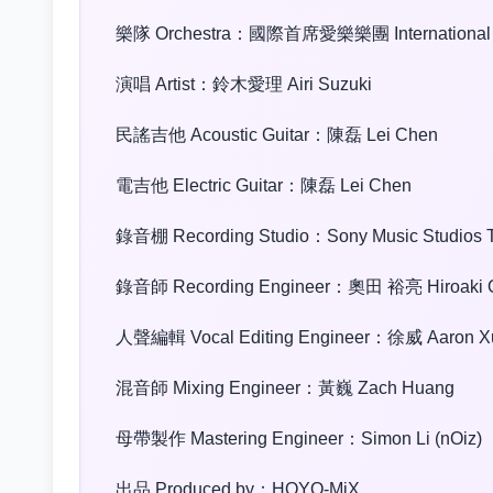
樂隊 Orchestra：國際首席愛樂樂團 International Mas
演唱 Artist：鈴木愛理 Airi Suzuki
民謠吉他 Acoustic Guitar：陳磊 Lei Chen
電吉他 Electric Guitar：陳磊 Lei Chen
錄音棚 Recording Studio：Sony Music Studi
錄音師 Recording Engineer：奧田 裕亮 Hiroaki O
人聲編輯 Vocal Editing Engineer：徐威 Aaron X
混音師 Mixing Engineer：黃巍 Zach Huang
母帶製作 Mastering Engineer：Simon Li (nOiz)
出品 Produced by：HOYO-MiX