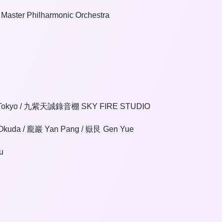
ter Philharmonic Orchestra
os Tokyo / 九紫天誠錄音棚 SKY FIRE STUDIO
kuda / 龐巖 Yan Pang / 嶽艮 Gen Yue
u