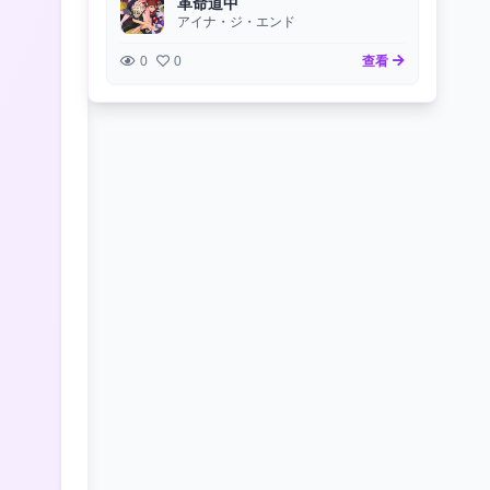
革命道中
アイナ・ジ・エンド
0
0
查看