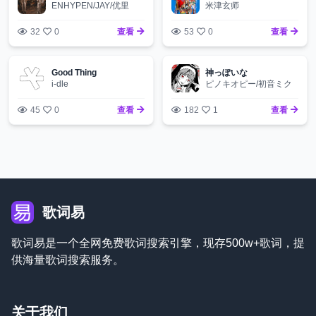
ENHYPEN/JAY/优里
米津玄师
32
0
查看
53
0
查看
Good Thing
神っぽいな
i-dle
ピノキオピー/初音ミク
45
0
查看
182
1
查看
歌词易
歌词易是一个全网免费歌词搜索引擎，现存500w+歌词，提
供海量歌词搜索服务。
关于我们