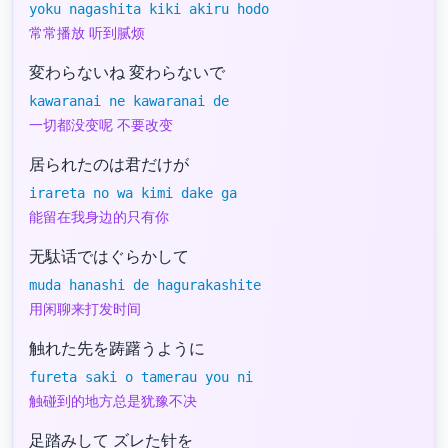
yoku nagashita kiki akiru hodo
常常播放 听到腻烦
変わらないね 変わらないで
kawaranai ne kawaranai de
一切都没变呢 不要改变
居られたのは君だけが
irareta no wa kimi dake ga
能留在我身边的只有你
无駄话ではぐらかして
muda hanashi de hagurakashite
用闲聊来打发时间
触れた先を踌躇うように
fureta saki o tamerau you ni
触碰到的地方总是犹豫不决
足踏みして ズレた针を