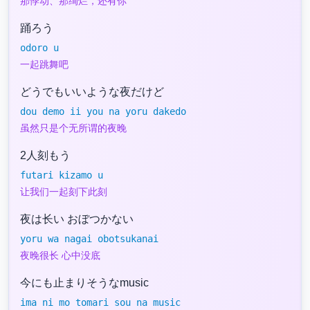
那悸动、那绚烂，还有你
踊ろう
odoro u
一起跳舞吧
どうでもいいような夜だけど
dou demo ii you na yoru dakedo
虽然只是个无所谓的夜晚
2人刻もう
futari kizamo u
让我们一起刻下此刻
夜は长い おぼつかない
yoru wa nagai obotsukanai
夜晚很长 心中没底
今にも止まりそうなmusic
ima ni mo tomari sou na music