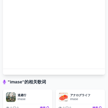
"imase"的相关歌词
逃避行
アナログライフ
imase
imase