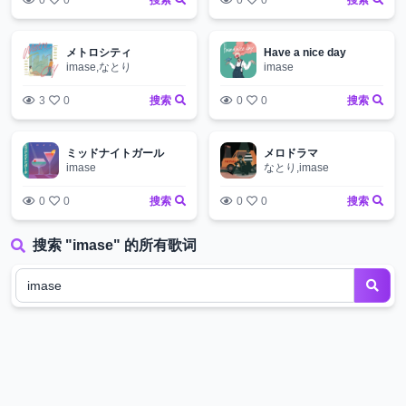
0
0
搜索
0
0
搜索
メトロシティ
Have a nice day
imase,なとり
imase
3
0
搜索
0
0
搜索
ミッドナイトガール
メロドラマ
imase
なとり,imase
0
0
搜索
0
0
搜索
搜索 "imase" 的所有歌词