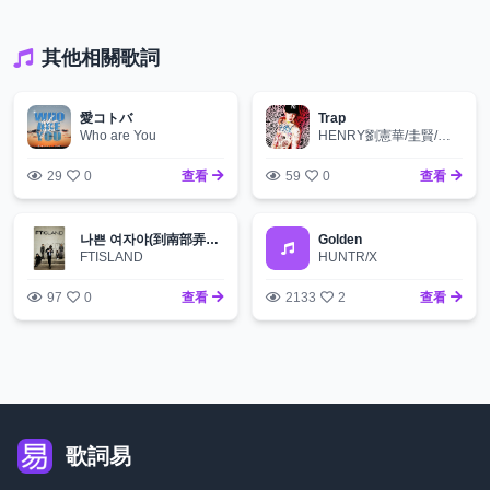
其他相關歌詞
愛コトバ
Trap
Who are You
HENRY劉憲華/圭賢/泰民
29
0
查看
59
0
查看
나쁜 여자야(到南部弄假牙)
Golden
FTISLAND
HUNTR/X
97
0
查看
2133
2
查看
歌詞易