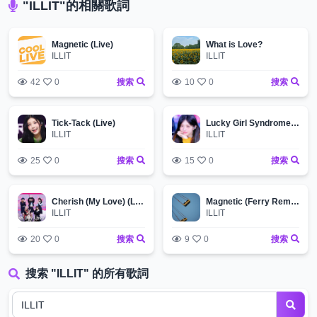
"ILLIT"的相關歌詞
Magnetic (Live)
What is Love?
ILLIT
ILLIT
42
0
搜索
10
0
搜索
Tick-Tack (Live)
Lucky Girl Syndrome (Live)
ILLIT
ILLIT
25
0
搜索
15
0
搜索
Cherish (My Love) (Live)
Magnetic (Ferry Remix)
ILLIT
ILLIT
20
0
搜索
9
0
搜索
搜索 "ILLIT" 的所有歌詞