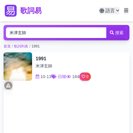
歌詞易
語言
搜索
首頁
/
歌詞列表
/
1991
1991
米津玄師
10-13
日韓
184
0