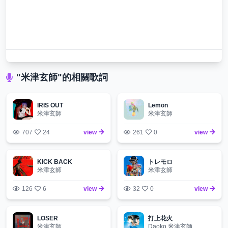
"米津玄師"的相關歌詞
IRIS OUT
Lemon
米津玄師
米津玄師
707
24
view
261
0
view
KICK BACK
トレモロ
米津玄師
米津玄師
126
6
view
32
0
view
LOSER
打上花火
米津玄師
Daoko,米津玄師