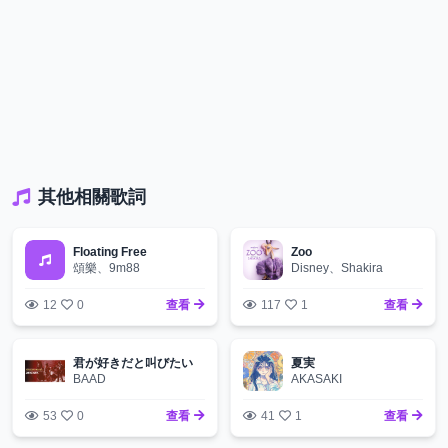
其他相關歌詞
Floating Free
Zoo
頌樂、9m88
Disney、Shakira
12
0
查看
117
1
查看
君が好きだと叫びたい
夏実
BAAD
AKASAKI
53
0
查看
41
1
查看