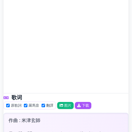
歌词
原歌詞
羅馬音
翻譯
图片
下载
作曲 : 米津玄師