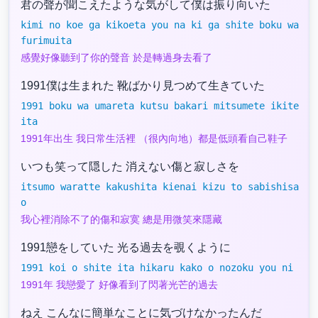
君の聲が聞こえたような気がして僕は振り向いた
kimi no koe ga kikoeta you na ki ga shite boku wa
furimuita
感覺好像聽到了你的聲音 於是轉過身去看了
1991僕は生まれた 靴ばかり見つめて生きていた
1991 boku wa umareta kutsu bakari mitsumete ikite
ita
1991年出生 我日常生活裡 （很內向地）都是低頭看自己鞋子
いつも笑って隠した 消えない傷と寂しさを
itsumo waratte kakushita kienai kizu to sabishisa
o
我心裡消除不了的傷和寂寞 總是用微笑來隱藏
1991戀をしていた 光る過去を覗くように
1991 koi o shite ita hikaru kako o nozoku you ni
1991年 我戀愛了 好像看到了閃著光芒的過去
ねえ こんなに簡単なことに気づけなかったんだ