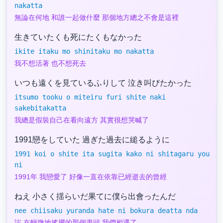
nakatta
無論在何地 和誰一起做什麼 那個地方總之不會是這裡
生きていたくも死にたくもなかった
ikite itaku mo shinitaku mo nakatta
我不想活著 也不想死去
いつも遠くを見ているふりして 泣き叫びたかった
itsumo tooku o miteiru furi shite naki
sakebitakatta
我總是假裝自己在看向遠方 其實很想哭喊了
1991戀をしていた 過ぎた過去に縋るように
1991 koi o shite ita sugita kako ni shitagaru you
ni
1991年 我戀愛了 好像一直在依靠已經逝去的曾經
ねえ 小さく揺らいだ果てに僕ら出會ったんだ
nee chiisaku yuranda hate ni bokura deatta nda
誒 在輕微地搖擺的那個盡頭 我們相遇了