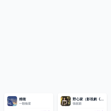
精衛
野心家（影視劇《灼灼韶華》主題曲）
一顆狼星
張靚穎