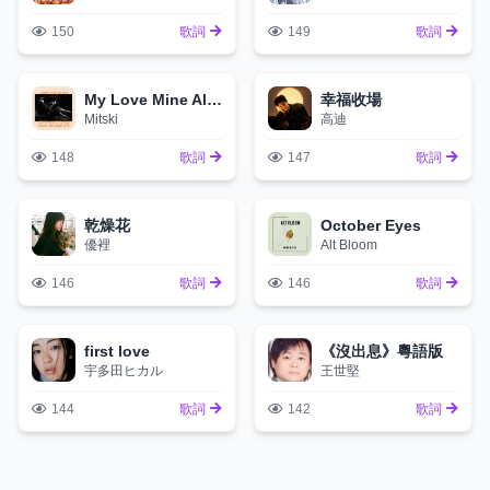
150
歌詞
149
歌詞
My Love Mine All Mine
幸福收場
Mitski
高迪
148
歌詞
147
歌詞
乾燥花
October Eyes
優裡
Alt Bloom
146
歌詞
146
歌詞
first love
《沒出息》粵語版
宇多田ヒカル
王世堅
144
歌詞
142
歌詞