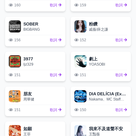
160
歌詞
159
歌詞
SOBER
粉鑽
BIGBANG
戚薇/薛之謙
156
歌詞
152
歌詞
3977
劇上
ljz329
YOASOBI
151
歌詞
151
歌詞
朋友
DIA DELÍCIA (Explicit)
周華健
Nakama、MC Staff、ΣP
151
歌詞
150
歌詞
如願
我來不及道聲不安
王菲
王豔薇