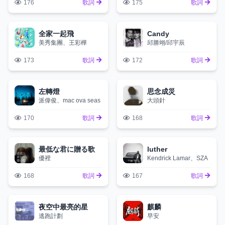
176
歌詞
175
歌詞
全家一起飛
Candy
美秀集團、王彩樺
邱勝翊/邱宇辰
173
歌詞
172
歌詞
左轉燈
思念成災
派偉俊、mac ova seas
大頭針
170
歌詞
168
歌詞
最低な君に贈る歌
luther
優裡
Kendrick Lamar、SZA
168
歌詞
167
歌詞
夜空中最亮的星
麒麟
逃跑計劃
早安